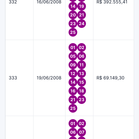
332
16/06/2008
R$ 392.555,41
14
19
20
21
23
24
25
01
02
05
06
09
11
12
13
333
19/06/2008
R$ 69.149,30
14
15
16
18
21
23
25
01
02
06
07