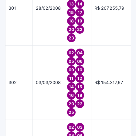
13
14
301
28/02/2008
R$ 207.255,79
15
17
18
19
20
22
23
02
04
05
06
09
10
11
12
302
03/03/2008
R$ 154.317,67
14
15
16
18
20
22
25
02
03
04
06