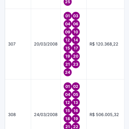
25
01
03
04
06
09
10
12
14
307
20/03/2008
R$ 120.368,22
15
17
19
20
21
23
24
01
02
04
05
12
13
15
16
308
24/03/2008
R$ 506.005,32
18
19
21
22