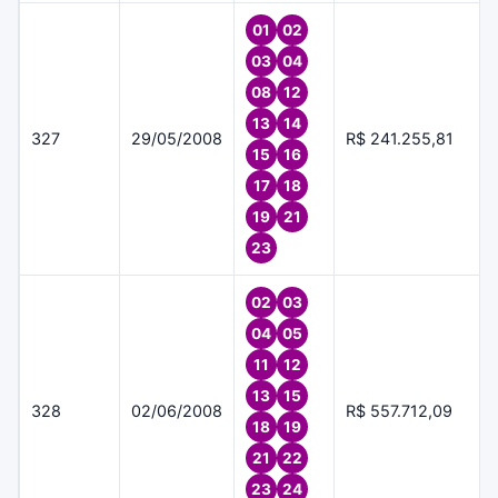
01
02
03
04
08
12
13
14
327
29/05/2008
R$ 241.255,81
15
16
17
18
19
21
23
02
03
04
05
11
12
13
15
328
02/06/2008
R$ 557.712,09
18
19
21
22
23
24