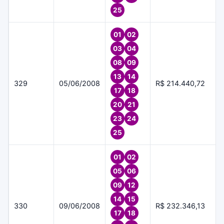
25
01
02
03
04
08
09
13
14
329
05/06/2008
R$ 214.440,72
17
18
20
21
23
24
25
01
02
05
06
09
12
14
15
330
09/06/2008
R$ 232.346,13
17
18