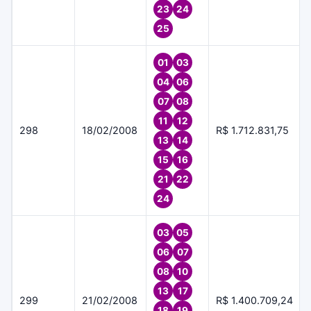
23
24
25
01
03
04
06
07
08
11
12
298
18/02/2008
R$ 1.712.831,75
13
14
15
16
21
22
24
03
05
06
07
08
10
13
17
299
21/02/2008
R$ 1.400.709,24
18
19