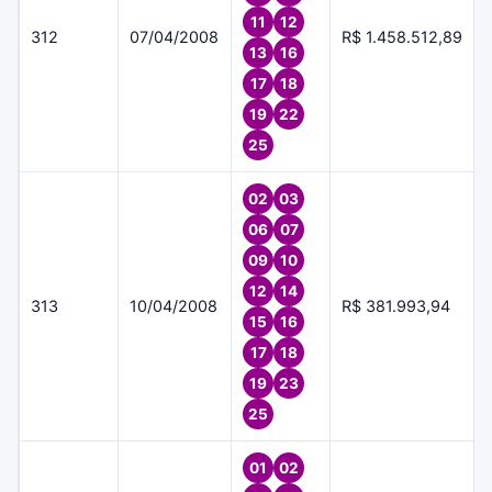
11
12
312
07/04/2008
R$ 1.458.512,89
13
16
17
18
19
22
25
02
03
06
07
09
10
12
14
313
10/04/2008
R$ 381.993,94
15
16
17
18
19
23
25
01
02