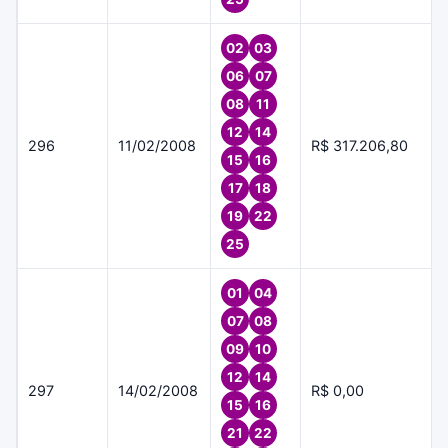
02
03
06
07
08
11
12
14
296
11/02/2008
R$ 317.206,80
15
16
17
18
19
22
25
01
04
07
08
09
10
12
14
297
14/02/2008
R$ 0,00
15
16
21
22