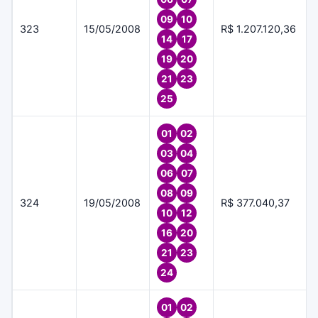
09
10
323
15/05/2008
R$ 1.207.120,36
14
17
19
20
21
23
25
01
02
03
04
06
07
08
09
324
19/05/2008
R$ 377.040,37
10
12
16
20
21
23
24
01
02