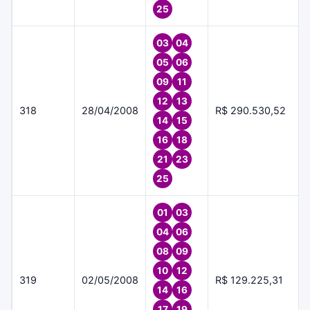
25
03
04
05
06
09
11
12
13
318
28/04/2008
R$ 290.530,52
14
15
16
18
21
23
25
01
03
04
06
08
09
10
12
319
02/05/2008
R$ 129.225,31
14
16
17
19