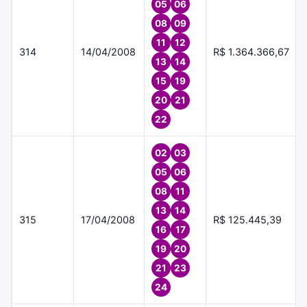
05
06
08
09
11
12
314
14/04/2008
R$ 1.364.366,67
13
14
15
19
20
21
22
02
03
05
06
08
11
13
14
315
17/04/2008
R$ 125.445,39
16
17
19
20
21
23
24