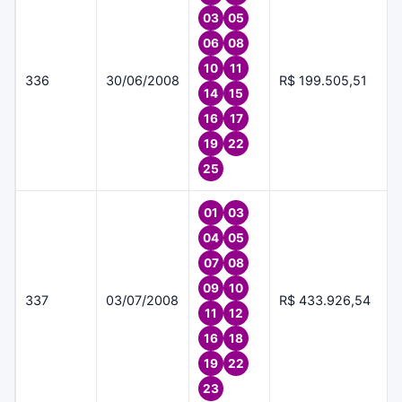
03
05
06
08
10
11
336
30/06/2008
R$ 199.505,51
14
15
16
17
19
22
25
01
03
04
05
07
08
09
10
337
03/07/2008
R$ 433.926,54
11
12
16
18
19
22
23