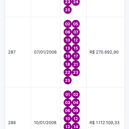
23
24
25
02
05
06
07
10
12
13
15
287
07/01/2008
R$ 270.692,90
16
17
18
21
22
23
25
01
02
03
04
06
09
10
12
288
10/01/2008
R$ 1.112.109,33
13
14