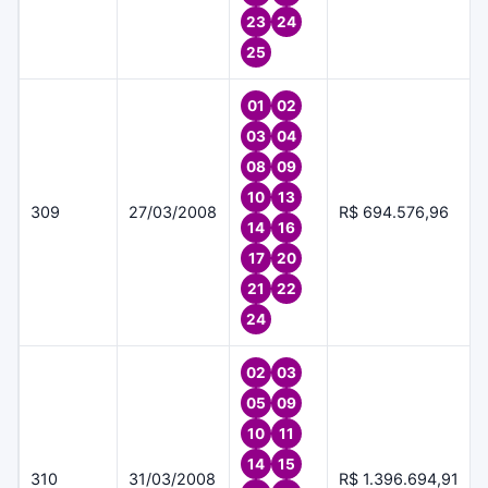
23
24
25
01
02
03
04
08
09
10
13
309
27/03/2008
R$ 694.576,96
14
16
17
20
21
22
24
02
03
05
09
10
11
14
15
310
31/03/2008
R$ 1.396.694,91