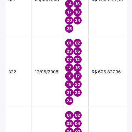
14
16
17
18
20
24
25
01
02
03
05
07
12
13
15
322
12/05/2008
R$ 606.827,96
16
17
18
20
21
23
24
01
02
03
04
06
07