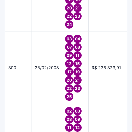
20
21
22
23
24
03
04
07
08
09
11
12
15
300
25/02/2008
R$ 236.323,91
17
19
20
21
22
23
25
02
03
08
09
11
12