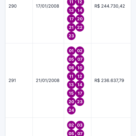
11
12
290
17/01/2008
R$ 244.730,42
13
14
17
20
21
22
23
01
02
05
07
08
10
11
12
291
21/01/2008
R$ 236.637,79
13
14
15
17
20
23
24
02
03
05
07