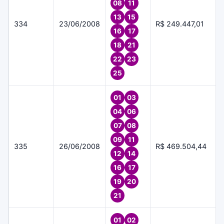
08
11
13
15
334
23/06/2008
R$ 249.447,01
16
17
18
21
22
23
25
01
03
04
06
07
08
09
11
335
26/06/2008
R$ 469.504,44
12
14
16
17
19
20
21
01
02