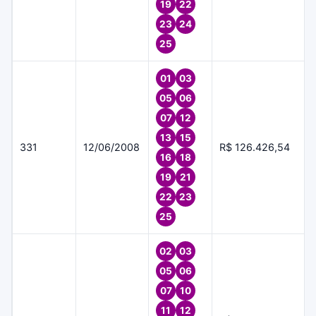
19
22
23
24
25
01
03
05
06
07
12
13
15
331
12/06/2008
R$ 126.426,54
16
18
19
21
22
23
25
02
03
05
06
07
10
11
12