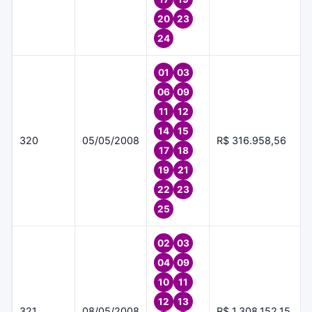
20
23
24
01
03
06
09
11
12
14
15
320
05/05/2008
R$ 316.958,56
17
18
19
21
22
23
25
02
03
04
09
10
11
12
13
321
08/05/2008
R$ 1.308.152,15