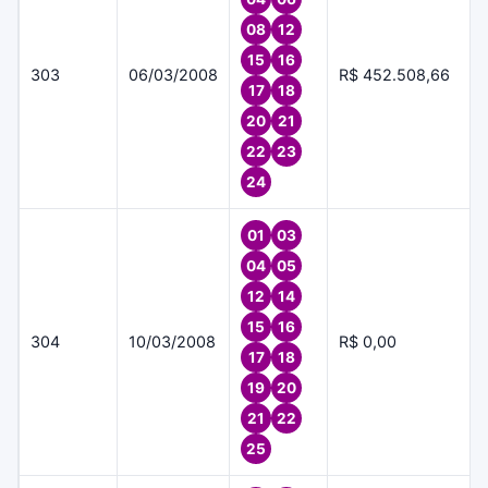
08
12
15
16
303
06/03/2008
R$ 452.508,66
17
18
20
21
22
23
24
01
03
04
05
12
14
15
16
304
10/03/2008
R$ 0,00
17
18
19
20
21
22
25