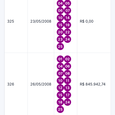
04
05
06
07
10
14
325
23/05/2008
R$ 0,00
15
19
20
22
23
24
25
01
02
04
06
07
08
10
11
326
26/05/2008
R$ 845.942,74
12
13
15
17
18
24
25