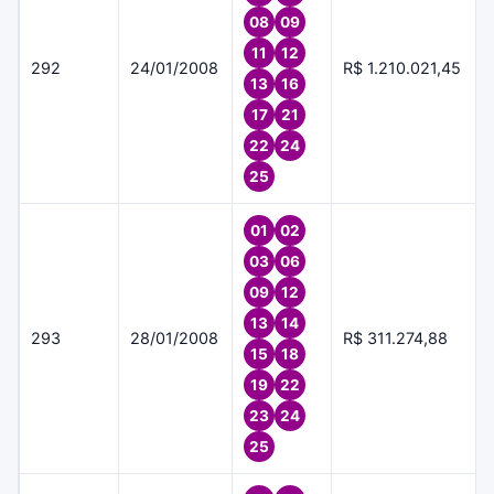
08
09
11
12
292
24/01/2008
R$ 1.210.021,45
13
16
17
21
22
24
25
01
02
03
06
09
12
13
14
293
28/01/2008
R$ 311.274,88
15
18
19
22
23
24
25