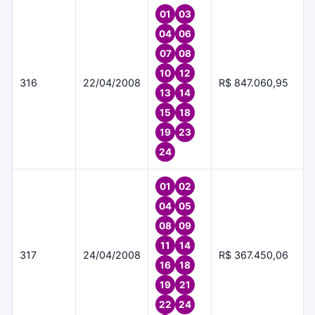
01
03
04
06
07
08
10
12
316
22/04/2008
R$ 847.060,95
13
14
15
18
19
23
24
01
02
04
05
08
09
11
14
317
24/04/2008
R$ 367.450,06
16
18
19
21
22
24