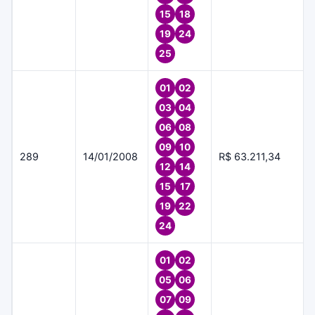
15
18
19
24
25
01
02
03
04
06
08
09
10
289
14/01/2008
R$ 63.211,34
12
14
15
17
19
22
24
01
02
05
06
07
09