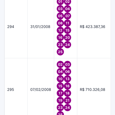
01
02
03
04
05
07
08
11
294
31/01/2008
R$ 423.387,36
12
15
16
20
23
24
25
02
03
04
06
10
13
15
16
295
07/02/2008
R$ 710.326,08
17
18
19
21
23
24
25