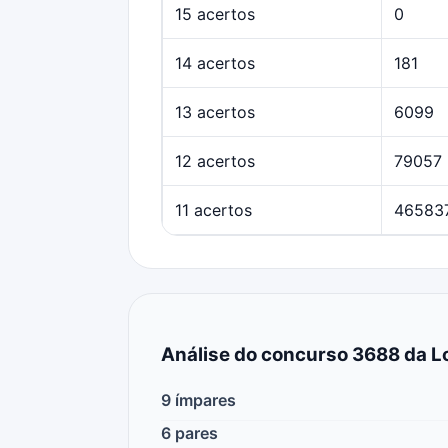
15 acertos
0
14 acertos
181
13 acertos
6099
12 acertos
79057
11 acertos
46583
Análise do concurso 3688 da Lo
9 ímpares
6 pares