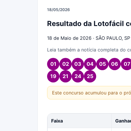
18/05/2026
Resultado da Lotofácil
18 de Maio de 2026 · SÃO PAULO, SP
Leia também a notícia completa do 
01
02
03
04
05
06
07
19
21
24
25
Este concurso acumulou para o pró
Faixa
Ganha