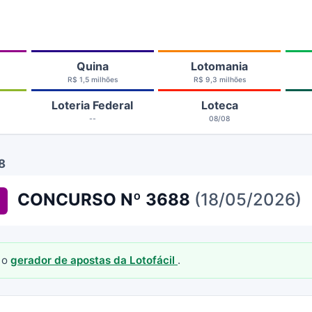
Quina
Lotomania
R$ 1,5 milhões
R$ 9,3 milhões
Loteria Federal
Loteca
--
08/08
8
CONCURSO Nº 3688
(18/05/2026)
 o
gerador de apostas da Lotofácil
.