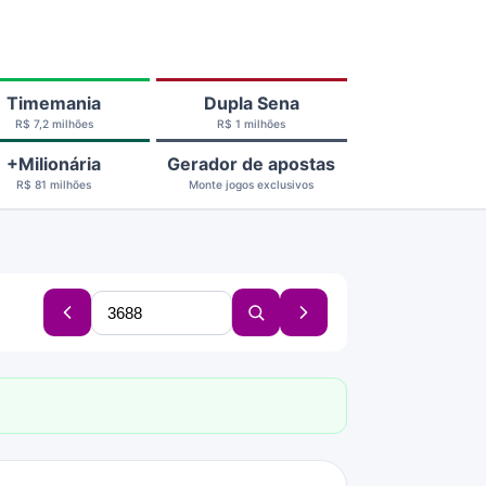
Timemania
Dupla Sena
R$ 7,2 milhões
R$ 1 milhões
+Milionária
Gerador de apostas
R$ 81 milhões
Monte jogos exclusivos
Buscar
Concurso
Buscar
Próximo
concurso
anterior
concurso
concurso