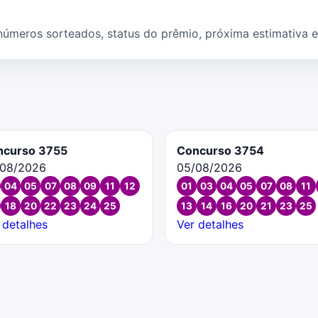
eros sorteados, status do prêmio, próxima estimativa e c
ncurso 3755
Concurso 3754
/08/2026
05/08/2026
04
05
07
08
09
11
12
01
03
04
05
07
08
11
18
20
22
23
24
25
13
14
16
20
21
23
25
 detalhes
Ver detalhes