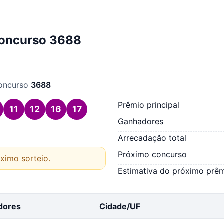
 concurso 3688
concurso
3688
Prêmio principal
11
12
16
17
Ganhadores
Arrecadação total
Próximo concurso
ximo sorteio.
Estimativa do próximo prê
dores
Cidade/UF