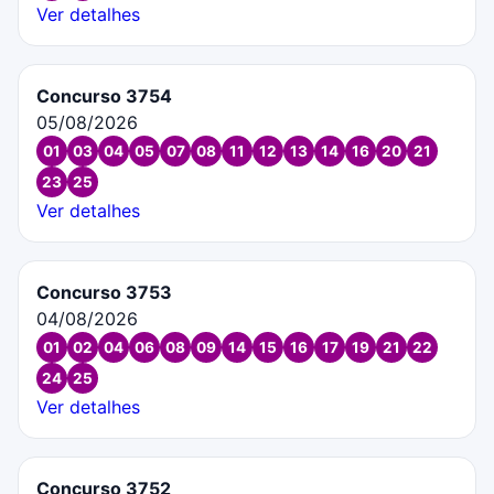
Ver detalhes
Concurso 3754
05/08/2026
01
03
04
05
07
08
11
12
13
14
16
20
21
23
25
Ver detalhes
Concurso 3753
04/08/2026
01
02
04
06
08
09
14
15
16
17
19
21
22
24
25
Ver detalhes
Concurso 3752