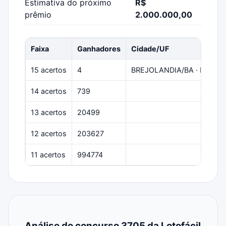
Estimativa do próximo
R$
prêmio
2.000.000,00
Faixa
Ganhadores
Cidade/UF
15 acertos
4
BREJOLANDIA/BA · RIO VER
14 acertos
739
13 acertos
20499
12 acertos
203627
11 acertos
994774
Análise do concurso 3705 da Lotofácil