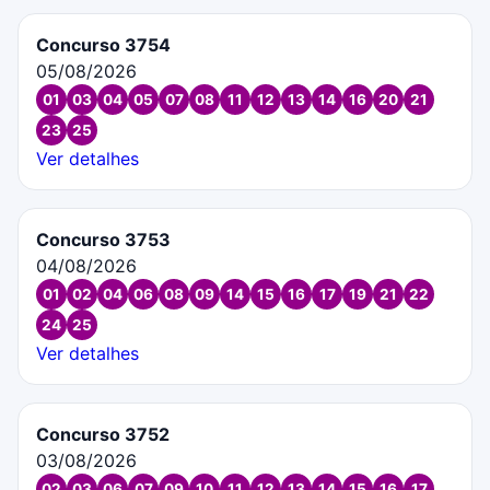
Concurso 3754
05/08/2026
01
03
04
05
07
08
11
12
13
14
16
20
21
23
25
Ver detalhes
Concurso 3753
04/08/2026
01
02
04
06
08
09
14
15
16
17
19
21
22
24
25
Ver detalhes
Concurso 3752
03/08/2026
02
03
06
07
09
10
11
12
13
14
15
16
17