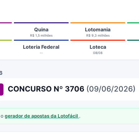
Quina
Lotomania
R$ 1,5 milhões
R$ 9,3 milhões
Loteria Federal
Loteca
--
08/08
6
CONCURSO Nº 3706
(09/06/2026)
 o
gerador de apostas da Lotofácil
.