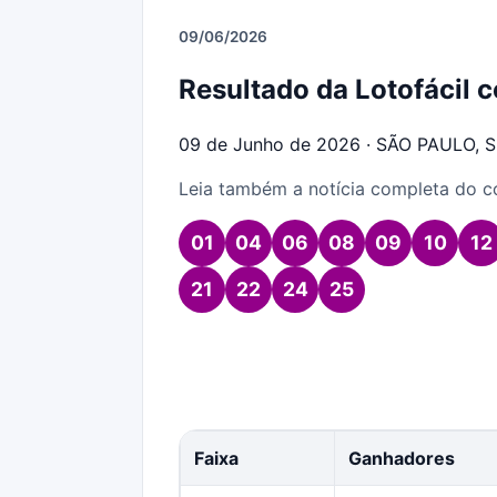
09/06/2026
Resultado da Lotofácil 
09 de Junho de 2026 · SÃO PAULO, 
Leia também a notícia completa do 
01
04
06
08
09
10
12
21
22
24
25
Faixa
Ganhadores