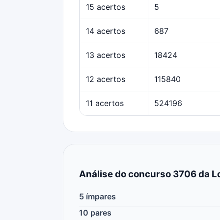
15 acertos
5
14 acertos
687
13 acertos
18424
12 acertos
115840
11 acertos
524196
Análise do concurso 3706 da Lo
5 ímpares
10 pares