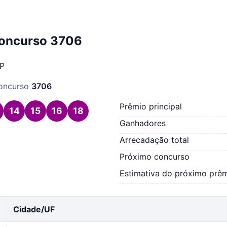
concurso 3706
SP
concurso
3706
Prêmio principal
14
15
16
18
Ganhadores
Arrecadação total
Próximo concurso
Estimativa do próximo prê
Cidade/UF