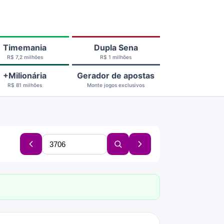
Timemania
Dupla Sena
R$ 7,2 milhões
R$ 1 milhões
+Milionária
Gerador de apostas
R$ 81 milhões
Monte jogos exclusivos
Buscar
Concurso
Buscar
Próximo
concurso
anterior
concurso
concurso