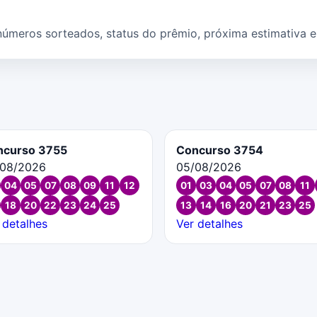
eros sorteados, status do prêmio, próxima estimativa e c
ncurso 3755
Concurso 3754
/08/2026
05/08/2026
04
05
07
08
09
11
12
01
03
04
05
07
08
11
18
20
22
23
24
25
13
14
16
20
21
23
25
 detalhes
Ver detalhes