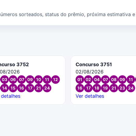
eros sorteados, status do prêmio, próxima estimativa e c
ncurso 3752
Concurso 3751
/08/2026
02/08/2026
03
06
07
09
10
11
12
01
02
04
07
08
09
11
14
15
16
17
21
24
16
17
18
19
21
23
24
 detalhes
Ver detalhes