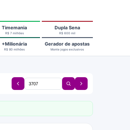
Timemania
Dupla Sena
R$ 7 milhões
R$ 600 mil
+Milionária
Gerador de apostas
R$ 80 milhões
Monte jogos exclusivos
Buscar
Concurso
Buscar
Próximo
concurso
anterior
concurso
concurso