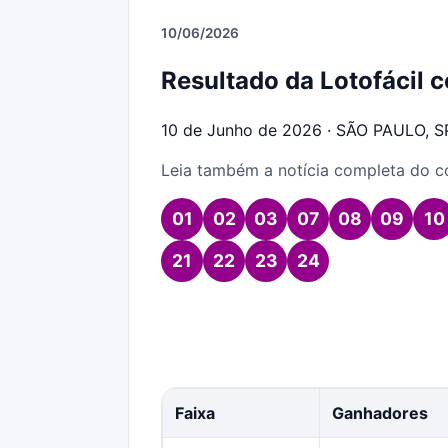
10/06/2026
Resultado da Lotofácil 
10 de Junho de 2026 · SÃO PAULO, S
Leia também a notícia completa do 
01
02
03
07
08
09
10
21
22
23
24
Faixa
Ganhadores