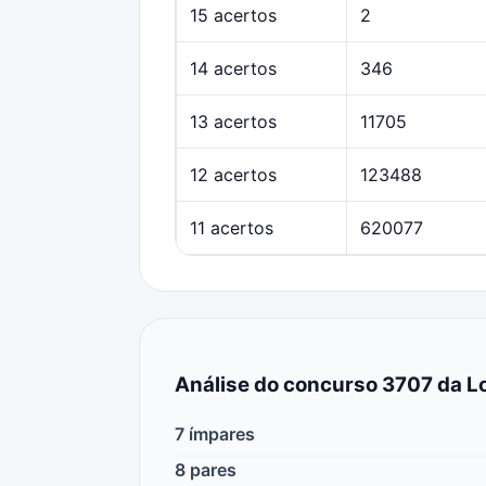
15 acertos
2
14 acertos
346
13 acertos
11705
12 acertos
123488
11 acertos
620077
Análise do concurso 3707 da Lo
7 ímpares
8 pares