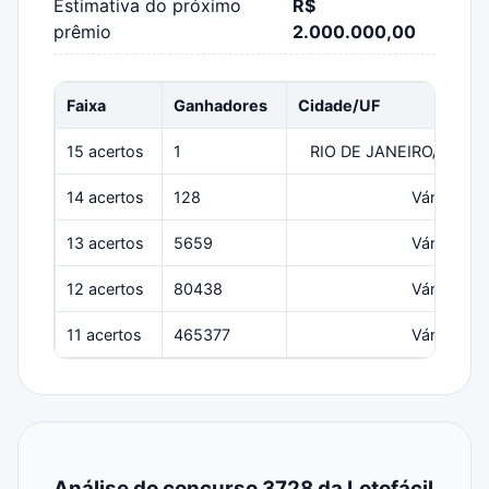
Estimativa do próximo
R$
prêmio
2.000.000,00
Faixa
Ganhadores
Cidade/UF
P
15 acertos
1
RIO DE JANEIRO/RJ
14 acertos
128
Várias
13 acertos
5659
Várias
12 acertos
80438
Várias
11 acertos
465377
Várias
Análise do concurso 3728 da Lotofácil