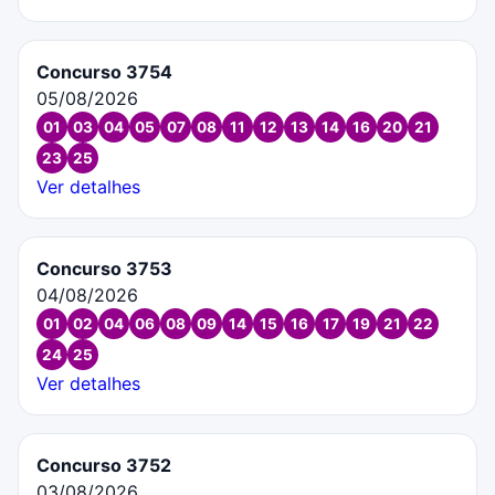
Concurso 3754
05/08/2026
01
03
04
05
07
08
11
12
13
14
16
20
21
23
25
Ver detalhes
Concurso 3753
04/08/2026
01
02
04
06
08
09
14
15
16
17
19
21
22
24
25
Ver detalhes
Concurso 3752
03/08/2026