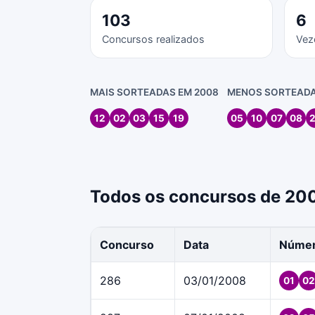
103
6
Concursos realizados
Vez
MAIS SORTEADAS EM 2008
MENOS SORTEADA
12
02
03
15
19
05
10
07
08
Todos os concursos de 20
Concurso
Data
Núme
286
03/01/2008
01
02