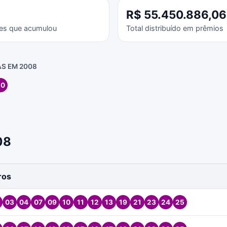
R$ 55.450.886,06
es que acumulou
Total distribuído em prêmios
S EM 2008
20
08
ros
03
04
07
09
10
11
12
13
19
21
23
24
25