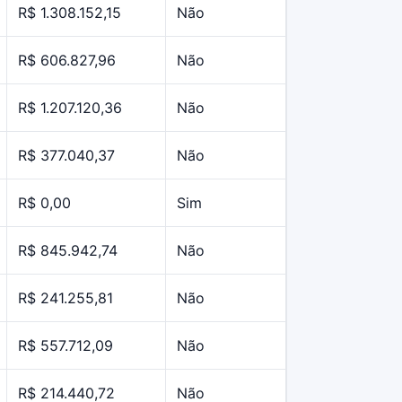
R$ 1.308.152,15
Não
R$ 606.827,96
Não
R$ 1.207.120,36
Não
R$ 377.040,37
Não
R$ 0,00
Sim
R$ 845.942,74
Não
R$ 241.255,81
Não
R$ 557.712,09
Não
R$ 214.440,72
Não