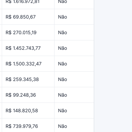
R$ 1.616.972,81
Não
R$ 69.850,67
Não
R$ 270.015,19
Não
R$ 1.452.743,77
Não
R$ 1.500.332,47
Não
R$ 259.345,38
Não
R$ 99.248,36
Não
R$ 148.820,58
Não
R$ 739.979,76
Não