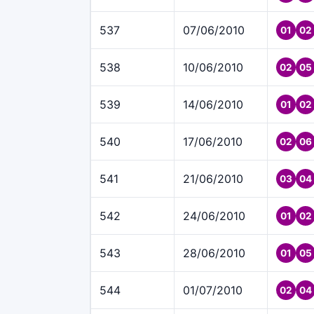
537
07/06/2010
01
02
538
10/06/2010
02
05
539
14/06/2010
01
02
540
17/06/2010
02
06
541
21/06/2010
03
04
542
24/06/2010
01
02
543
28/06/2010
01
05
544
01/07/2010
02
04