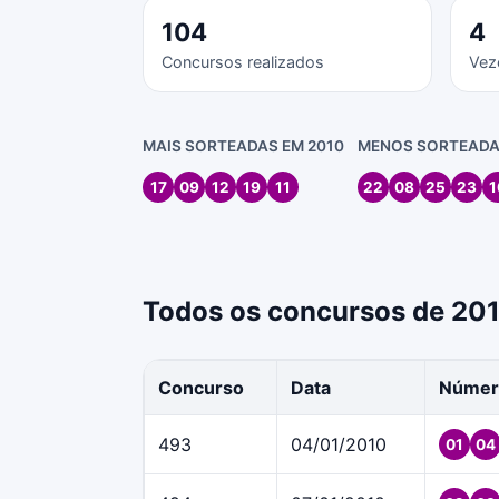
104
4
Concursos realizados
Vez
MAIS SORTEADAS EM 2010
MENOS SORTEADA
17
09
12
19
11
22
08
25
23
1
Todos os concursos de 20
Concurso
Data
Númer
493
04/01/2010
01
04