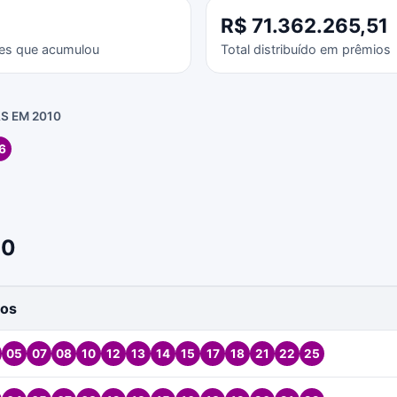
R$ 71.362.265,51
es que acumulou
Total distribuído em prêmios
S EM 2010
6
10
os
05
07
08
10
12
13
14
15
17
18
21
22
25