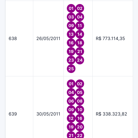
01
02
03
04
09
11
13
14
638
26/05/2011
R$ 773.114,35
16
18
19
21
23
24
25
01
02
04
05
06
08
09
10
639
30/05/2011
R$ 338.323,82
12
16
19
20
21
22