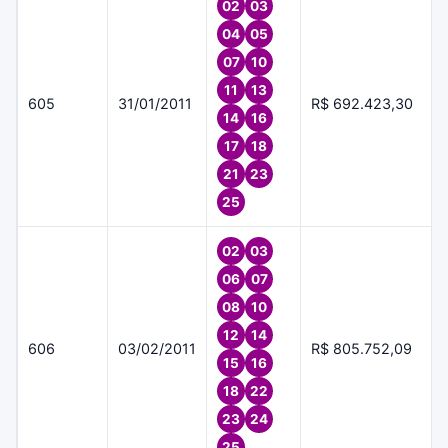
02
03
04
05
07
10
11
13
605
31/01/2011
R$ 692.423,30
14
16
17
18
21
23
25
02
03
06
07
08
10
12
14
606
03/02/2011
R$ 805.752,09
15
16
18
22
23
24
25