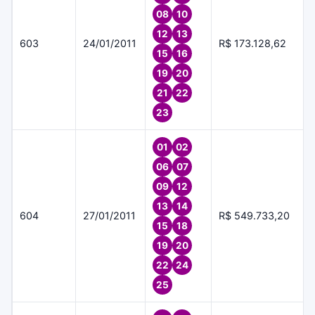
08
10
12
13
603
24/01/2011
R$ 173.128,62
15
16
19
20
21
22
23
01
02
06
07
09
12
13
14
604
27/01/2011
R$ 549.733,20
15
18
19
20
22
24
25