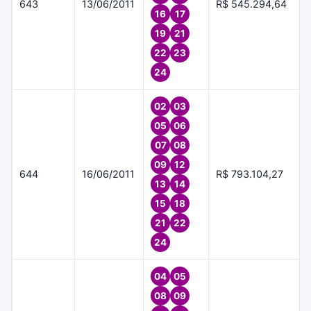
643
13/06/2011
R$ 545.294,64
16
17
19
21
22
23
24
02
03
05
06
07
08
09
12
644
16/06/2011
R$ 793.104,27
13
14
15
18
21
22
24
04
05
08
09