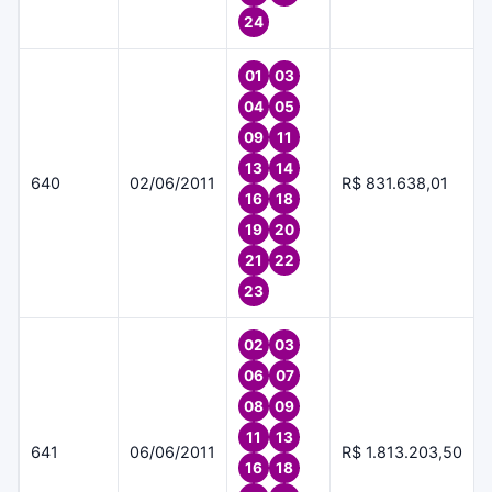
24
01
03
04
05
09
11
13
14
640
02/06/2011
R$ 831.638,01
16
18
19
20
21
22
23
02
03
06
07
08
09
11
13
641
06/06/2011
R$ 1.813.203,50
16
18