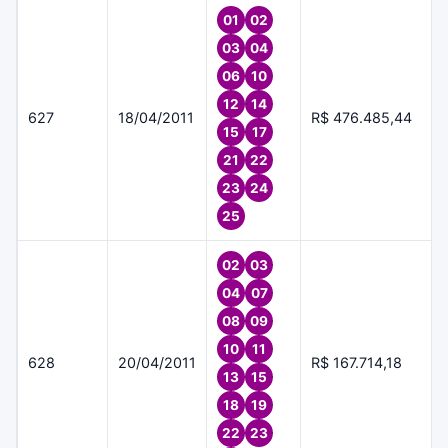
01
02
03
04
06
10
12
14
627
18/04/2011
R$ 476.485,44
15
17
21
22
23
24
25
02
03
04
07
08
09
10
11
628
20/04/2011
R$ 167.714,18
13
15
18
19
22
23