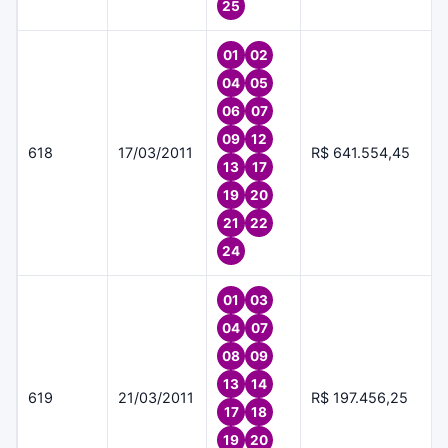
25
01
02
04
05
06
07
09
12
618
17/03/2011
R$ 641.554,45
13
17
19
20
21
22
24
01
03
04
07
08
09
13
14
619
21/03/2011
R$ 197.456,25
17
18
19
20