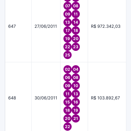
07
08
09
11
13
14
647
27/06/2011
R$ 972.342,03
17
18
19
20
22
23
25
02
04
06
08
09
10
11
13
648
30/06/2011
R$ 103.892,67
15
16
18
19
20
21
22