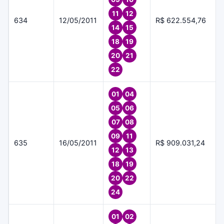
11
12
634
12/05/2011
R$ 622.554,76
14
15
18
19
20
21
22
01
04
05
06
07
08
09
11
635
16/05/2011
R$ 909.031,24
12
13
18
19
20
22
24
01
02