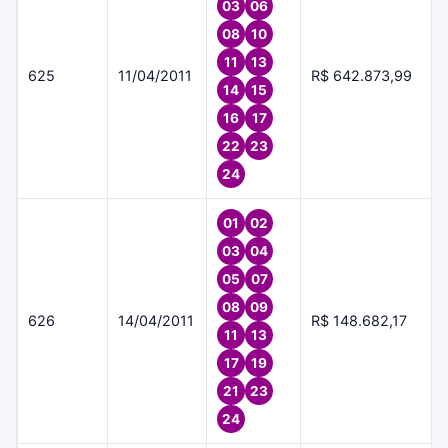
03
06
08
10
11
13
625
11/04/2011
R$ 642.873,99
14
15
16
17
22
23
24
01
02
03
04
05
07
08
09
626
14/04/2011
R$ 148.682,17
11
13
17
19
21
23
24