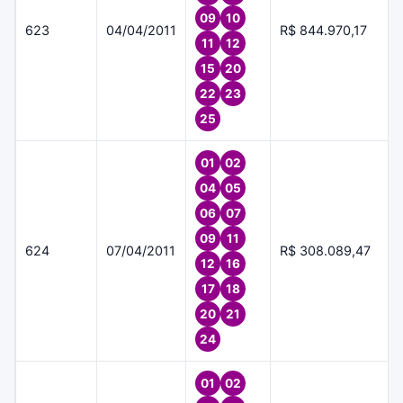
09
10
623
04/04/2011
R$ 844.970,17
11
12
15
20
22
23
25
01
02
04
05
06
07
09
11
624
07/04/2011
R$ 308.089,47
12
16
17
18
20
21
24
01
02