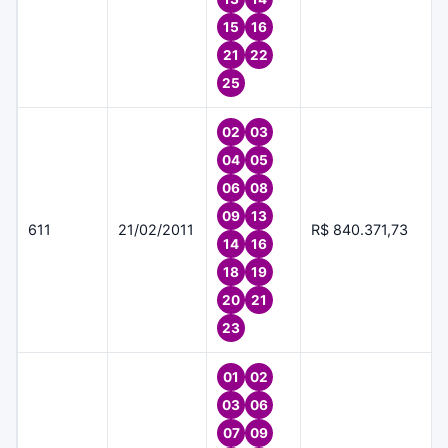
15
16
21
22
25
02
03
04
05
06
08
09
13
611
21/02/2011
R$ 840.371,73
14
16
18
19
20
21
23
01
02
03
06
07
09