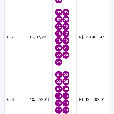
03
05
07
09
12
15
16
17
607
07/02/2011
R$ 521.465,47
18
19
20
21
22
24
25
01
02
03
05
07
08
10
13
608
10/02/2011
R$ 420.262,01
14
16
17
18