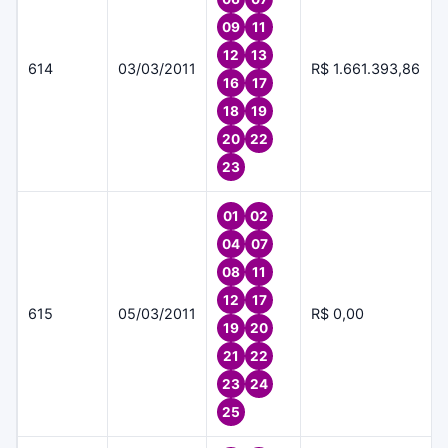
09
11
12
13
614
03/03/2011
R$ 1.661.393,86
16
17
18
19
20
22
23
01
02
04
07
08
11
12
17
615
05/03/2011
R$ 0,00
19
20
21
22
23
24
25