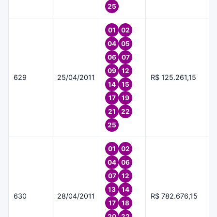
25
01
02
04
05
06
07
09
12
629
25/04/2011
R$ 125.261,15
14
15
17
19
21
22
25
01
02
04
06
07
12
13
14
630
28/04/2011
R$ 782.676,15
17
18
20
22