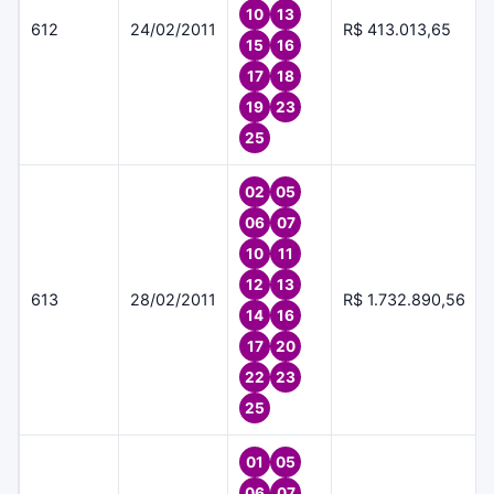
10
13
612
24/02/2011
R$ 413.013,65
15
16
17
18
19
23
25
02
05
06
07
10
11
12
13
613
28/02/2011
R$ 1.732.890,56
14
16
17
20
22
23
25
01
05
06
07