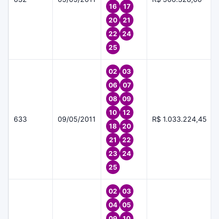
16
17
20
21
22
24
25
02
03
06
07
08
09
10
12
633
09/05/2011
R$ 1.033.224,45
18
20
21
22
23
24
25
02
03
04
05
09
10