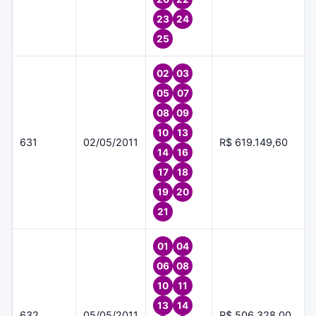
23
24
25
02
03
05
07
08
09
10
13
631
02/05/2011
R$ 619.149,60
14
16
17
18
19
20
21
01
04
06
08
10
11
13
14
632
05/05/2011
R$ 506.328,00