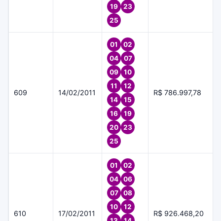
19
23
25
01
02
04
07
09
10
11
12
609
14/02/2011
R$ 786.997,78
14
15
16
19
20
23
25
01
02
04
06
07
08
10
12
610
17/02/2011
R$ 926.468,20
13
14