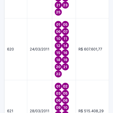
21
23
25
01
05
06
07
10
11
12
14
620
24/03/2011
R$ 607.601,77
15
16
18
19
20
21
22
01
02
03
05
06
08
09
10
621
28/03/2011
R$ 515.408,29