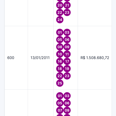
20
21
22
23
24
01
03
05
06
08
09
10
11
600
13/01/2011
R$ 1.508.680,72
16
17
18
19
22
23
25
01
03
05
06
07
09