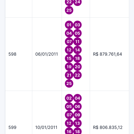
22
24
25
01
03
04
05
07
11
12
14
598
06/01/2011
R$ 879.761,64
15
18
19
20
21
22
25
02
04
05
06
07
09
12
13
599
10/01/2011
R$ 806.835,12
16
18