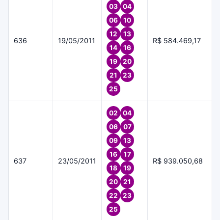
03
04
06
10
12
13
636
19/05/2011
R$ 584.469,17
14
16
19
20
21
23
25
02
04
06
07
09
13
16
17
637
23/05/2011
R$ 939.050,68
18
19
20
21
22
23
25