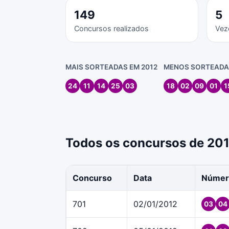
149
5
Concursos realizados
Vez
MAIS SORTEADAS EM 2012
MENOS SORTEADAS
24
11
14
25
03
18
02
09
01
1
Todos os concursos de 20
Concurso
Data
Númer
701
02/01/2012
03
04