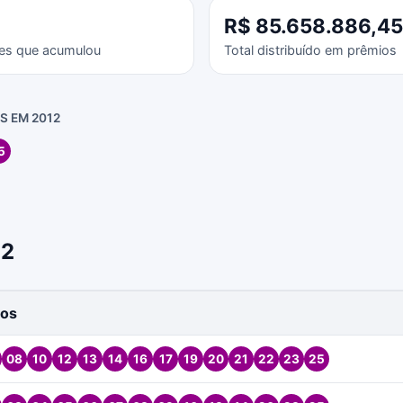
R$ 85.658.886,45
es que acumulou
Total distribuído em prêmios
 EM 2012
5
12
os
08
10
12
13
14
16
17
19
20
21
22
23
25