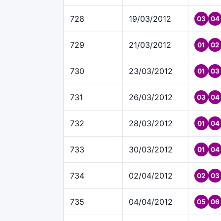
728
19/03/2012
03
04
729
21/03/2012
01
02
730
23/03/2012
01
03
731
26/03/2012
03
04
732
28/03/2012
01
04
733
30/03/2012
01
04
734
02/04/2012
02
03
735
04/04/2012
05
06