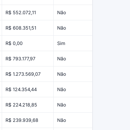
R$ 552.072,11
Não
R$ 608.351,51
Não
R$ 0,00
Sim
R$ 793.177,97
Não
R$ 1.273.569,07
Não
R$ 124.354,44
Não
R$ 224.218,85
Não
R$ 239.939,68
Não