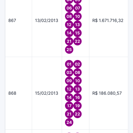
06
07
08
10
867
13/02/2013
R$ 1.671.716,32
12
13
14
15
21
22
25
01
02
03
08
09
10
12
13
868
15/02/2013
R$ 186.080,57
14
16
17
19
21
22
24