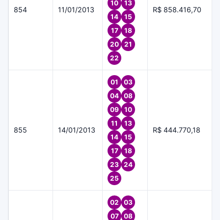
10
13
854
11/01/2013
R$ 858.416,70
14
15
17
18
20
21
22
01
03
04
08
09
10
11
13
855
14/01/2013
R$ 444.770,18
14
15
17
18
23
24
25
02
03
07
08