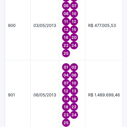
06
07
08
10
11
12
900
03/05/2013
R$ 477.005,53
13
15
18
20
22
24
25
01
02
04
06
07
10
12
13
901
06/05/2013
R$ 1.489.699,46
14
16
18
22
23
24
25