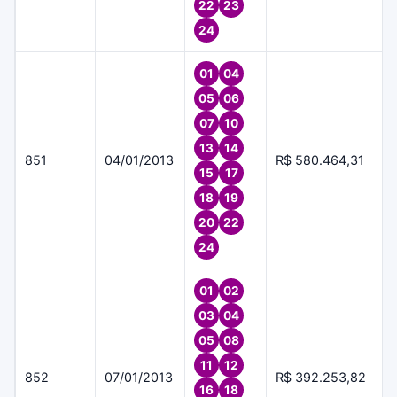
22
23
24
01
04
05
06
07
10
13
14
851
04/01/2013
R$ 580.464,31
15
17
18
19
20
22
24
01
02
03
04
05
08
11
12
852
07/01/2013
R$ 392.253,82
16
18