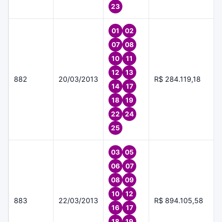
23
01
02
07
08
10
11
12
13
882
20/03/2013
R$ 284.119,18
14
17
18
19
22
24
25
03
05
06
07
08
09
10
12
883
22/03/2013
R$ 894.105,58
16
17
18
19