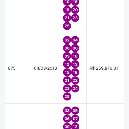
10
16
19
20
21
23
25
02
04
06
08
09
10
12
13
875
04/03/2013
R$ 259.876,31
15
18
21
22
23
24
25
03
05
06
07
09
12