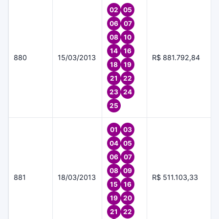
02
05
06
07
08
10
14
16
880
15/03/2013
R$ 881.792,84
18
19
21
22
23
24
25
01
03
04
05
06
07
08
09
881
18/03/2013
R$ 511.103,33
15
16
19
20
21
22