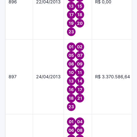
896
22/04/2013
R$ 0,00
13
15
17
18
19
20
23
01
02
05
07
08
09
10
11
897
24/04/2013
R$ 3.370.586,64
13
14
16
17
18
21
23
01
04
06
08