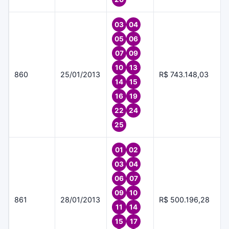
03
04
05
06
07
09
10
13
860
25/01/2013
R$ 743.148,03
14
15
16
19
22
24
25
01
02
03
04
06
07
09
10
861
28/01/2013
R$ 500.196,28
11
14
15
17