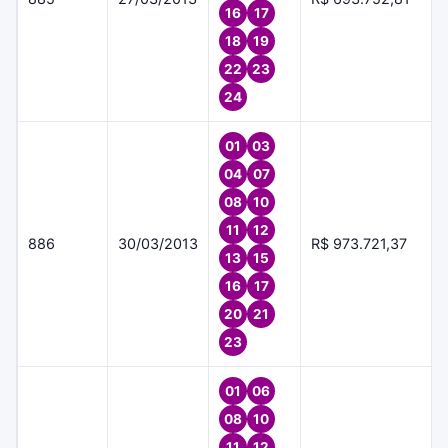
16
17
18
19
22
23
24
01
03
04
07
08
10
11
12
886
30/03/2013
R$ 973.721,37
13
15
16
17
20
21
23
01
06
08
10
11
12