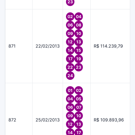
23
02
04
06
08
09
10
12
13
871
22/02/2013
R$ 114.239,79
14
15
17
19
22
23
24
01
02
04
05
06
07
09
10
872
25/02/2013
R$ 109.893,96
12
13
14
17