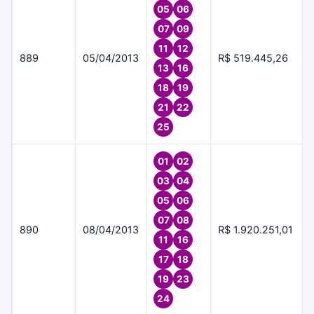
05
06
07
09
11
12
889
05/04/2013
R$ 519.445,26
13
16
18
19
21
22
25
01
02
03
04
05
06
07
08
890
08/04/2013
R$ 1.920.251,01
11
16
17
18
19
23
24