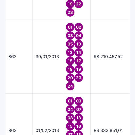
19
22
23
01
02
03
04
05
10
13
14
862
30/01/2013
R$ 210.457,52
15
17
18
19
20
23
24
01
03
04
07
08
13
15
16
863
01/02/2013
R$ 333.851,01
17
18