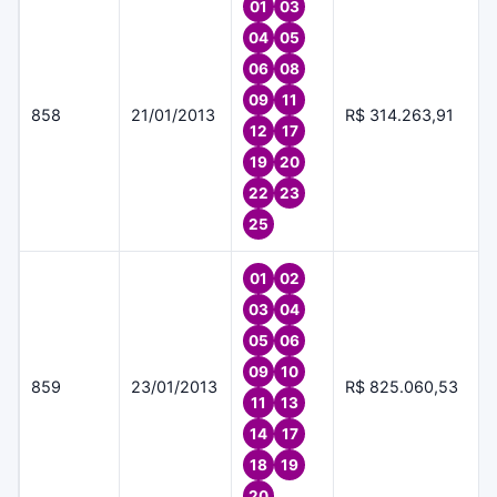
01
03
04
05
06
08
09
11
858
21/01/2013
R$ 314.263,91
12
17
19
20
22
23
25
01
02
03
04
05
06
09
10
859
23/01/2013
R$ 825.060,53
11
13
14
17
18
19
20