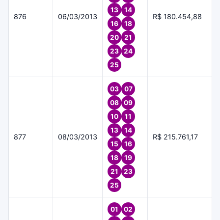
13
14
876
06/03/2013
R$ 180.454,88
16
18
20
21
23
24
25
03
07
08
09
10
11
13
14
877
08/03/2013
R$ 215.761,17
15
16
18
19
21
23
25
01
02