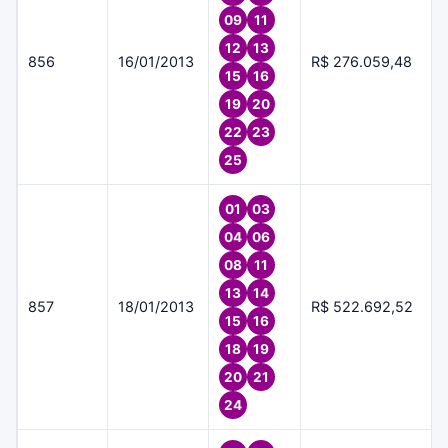
09
11
12
13
856
16/01/2013
R$ 276.059,48
15
16
19
20
22
23
25
01
03
04
06
08
11
13
14
857
18/01/2013
R$ 522.692,52
15
16
18
19
20
21
24