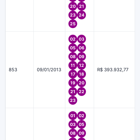
20
21
23
24
25
02
03
05
06
08
09
11
12
853
09/01/2013
R$ 393.932,77
17
18
19
20
21
22
23
01
02
03
05
08
09