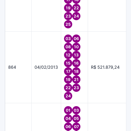
19
22
23
24
25
03
06
08
10
12
13
15
16
864
04/02/2013
R$ 521.879,24
17
18
19
21
22
23
24
01
03
04
05
06
07