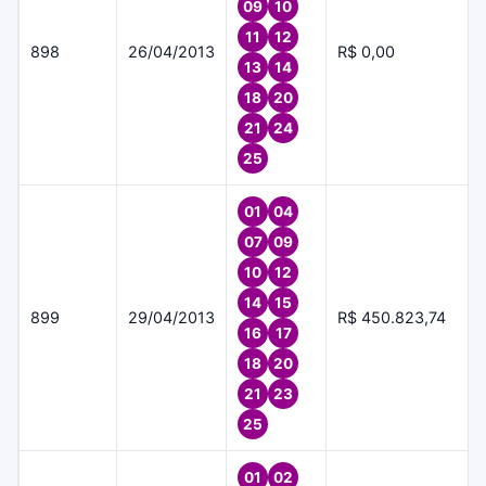
09
10
11
12
898
26/04/2013
R$ 0,00
13
14
18
20
21
24
25
01
04
07
09
10
12
14
15
899
29/04/2013
R$ 450.823,74
16
17
18
20
21
23
25
01
02