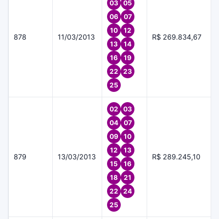
03
05
06
07
10
12
878
11/03/2013
R$ 269.834,67
13
14
16
19
22
23
25
02
03
04
07
09
10
12
13
879
13/03/2013
R$ 289.245,10
15
16
18
21
22
24
25