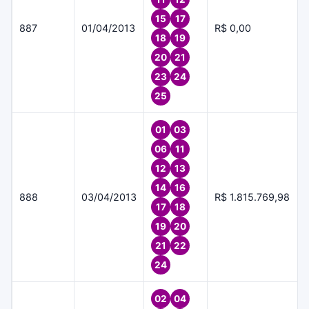
15
17
887
01/04/2013
R$ 0,00
18
19
20
21
23
24
25
01
03
06
11
12
13
14
16
888
03/04/2013
R$ 1.815.769,98
17
18
19
20
21
22
24
02
04