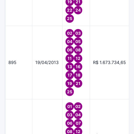
19
21
22
24
25
02
03
04
05
06
08
11
12
895
19/04/2013
R$ 1.673.734,65
13
16
17
18
19
21
25
01
02
03
04
06
07
08
12