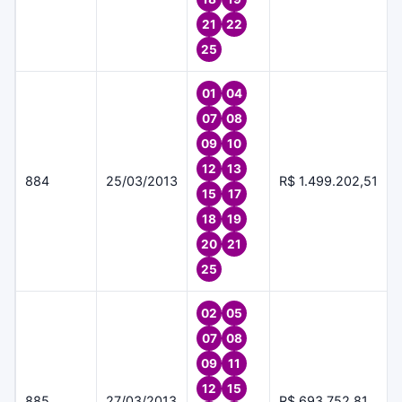
21
22
25
01
04
07
08
09
10
12
13
884
25/03/2013
R$ 1.499.202,51
15
17
18
19
20
21
25
02
05
07
08
09
11
12
15
885
27/03/2013
R$ 693.752,81