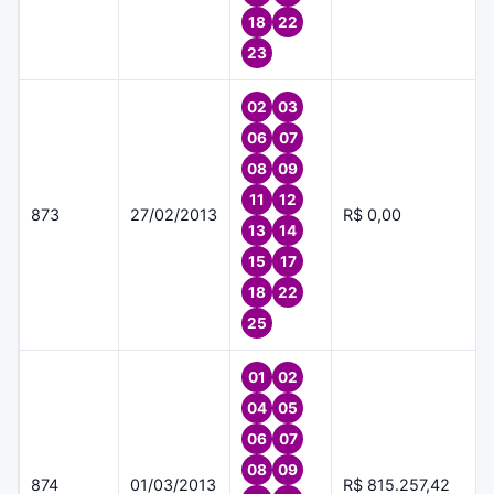
18
22
23
02
03
06
07
08
09
11
12
873
27/02/2013
R$ 0,00
13
14
15
17
18
22
25
01
02
04
05
06
07
08
09
874
01/03/2013
R$ 815.257,42