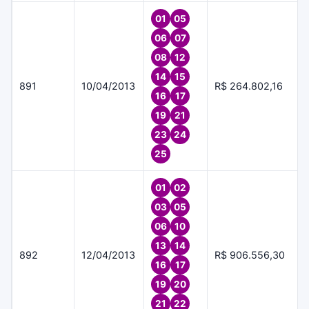
01
05
06
07
08
12
14
15
891
10/04/2013
R$ 264.802,16
16
17
19
21
23
24
25
01
02
03
05
06
10
13
14
892
12/04/2013
R$ 906.556,30
16
17
19
20
21
22