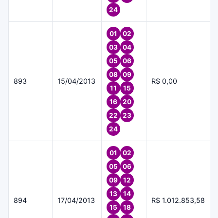
24
01
02
03
04
05
06
08
09
893
15/04/2013
R$ 0,00
11
15
16
20
22
23
24
01
02
05
06
09
12
13
14
894
17/04/2013
R$ 1.012.853,58
15
18