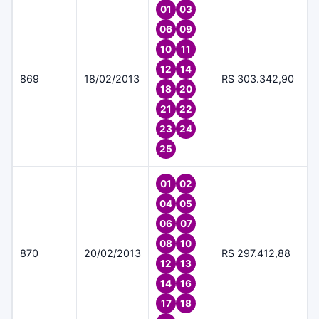
01
03
06
09
10
11
12
14
869
18/02/2013
R$ 303.342,90
18
20
21
22
23
24
25
01
02
04
05
06
07
08
10
870
20/02/2013
R$ 297.412,88
12
13
14
16
17
18