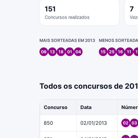
151
7
Concursos realizados
Vez
MAIS SORTEADAS EM 2013
MENOS SORTEADA
06
13
18
01
04
15
25
16
11
1
Todos os concursos de 20
Concurso
Data
Númer
850
02/01/2013
02
03