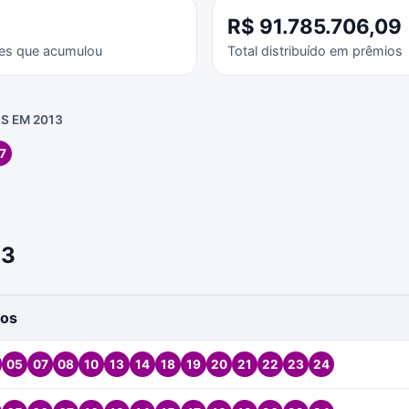
R$ 91.785.706,09
es que acumulou
Total distribuído em prêmios
S EM 2013
7
13
os
05
07
08
10
13
14
18
19
20
21
22
23
24