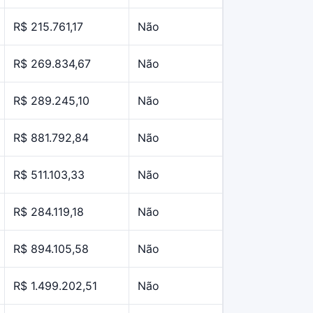
R$ 215.761,17
Não
R$ 269.834,67
Não
R$ 289.245,10
Não
R$ 881.792,84
Não
R$ 511.103,33
Não
R$ 284.119,18
Não
R$ 894.105,58
Não
R$ 1.499.202,51
Não