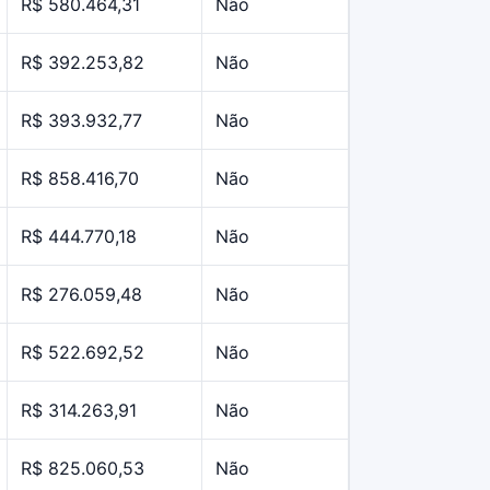
R$ 580.464,31
Não
R$ 392.253,82
Não
R$ 393.932,77
Não
R$ 858.416,70
Não
R$ 444.770,18
Não
R$ 276.059,48
Não
R$ 522.692,52
Não
R$ 314.263,91
Não
R$ 825.060,53
Não