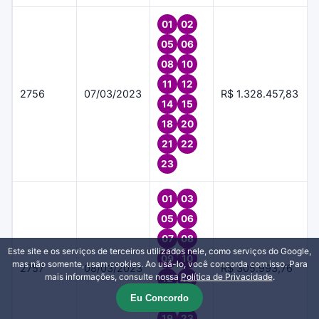
01
02
05
06
08
10
11
12
2756
07/03/2023
R$ 1.328.457,83
14
15
18
20
21
22
23
01
03
05
06
07
08
Este site e os serviços de terceiros utilizados nele, como serviços do Google,
09
10
mas não somente, usam cookies. Ao usá-lo, você concorda com isso. Para
2757
08/03/2023
R$ 305.993,76
mais informações, consulte nossa
Política de Privacidade
.
12
13
Eu Concordo
17
18
19
23