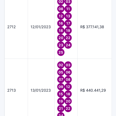
02
03
08
11
12
13
16
17
2712
12/01/2023
R$ 377.141,38
18
19
20
22
23
24
25
02
03
05
06
07
08
09
12
2713
13/01/2023
R$ 440.441,29
15
18
19
20
21
22
24