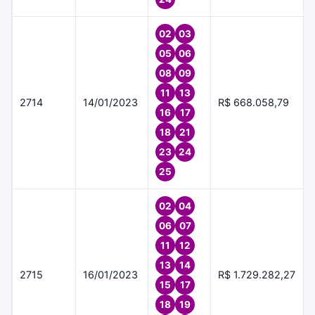
02
03
05
06
08
09
11
13
2714
14/01/2023
R$ 668.058,79
16
17
18
21
23
24
25
02
04
06
07
11
12
13
14
2715
16/01/2023
R$ 1.729.282,27
15
17
18
19