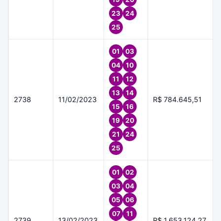
23
24
25
01
03
04
10
11
12
13
14
2738
11/02/2023
R$ 784.645,51
15
16
19
20
21
24
25
01
02
03
04
05
06
07
11
2739
13/02/2023
R$ 1.653.124,27