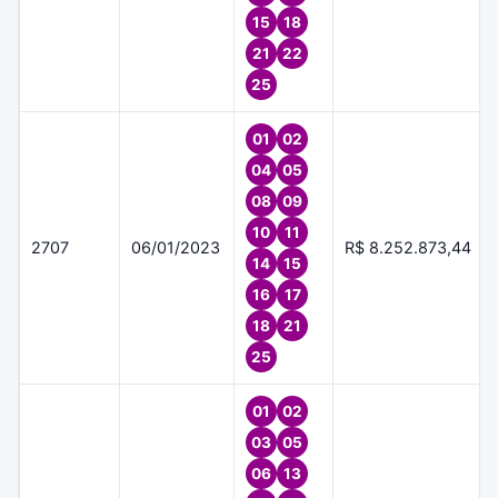
15
18
21
22
25
01
02
04
05
08
09
10
11
2707
06/01/2023
R$ 8.252.873,44
14
15
16
17
18
21
25
01
02
03
05
06
13