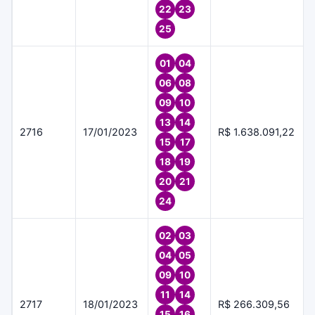
22
23
25
01
04
06
08
09
10
13
14
2716
17/01/2023
R$ 1.638.091,22
15
17
18
19
20
21
24
02
03
04
05
09
10
11
14
2717
18/01/2023
R$ 266.309,56
15
16