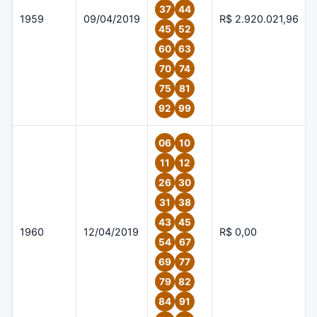
37
44
1959
09/04/2019
R$ 2.920.021,96
45
52
60
63
70
74
75
81
92
99
06
10
11
12
26
30
31
38
43
45
1960
12/04/2019
R$ 0,00
54
67
69
77
79
82
84
91