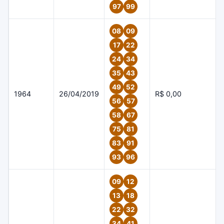
97
99
08
09
17
22
24
34
35
43
49
52
1964
26/04/2019
R$ 0,00
56
57
58
67
75
81
83
91
93
96
09
12
13
18
22
32
34
41