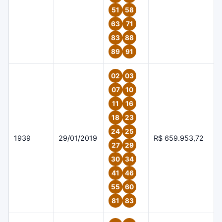
51
58
63
71
83
88
89
91
02
03
07
10
11
16
18
23
24
25
1939
29/01/2019
R$ 659.953,72
27
29
30
34
41
46
55
60
81
83