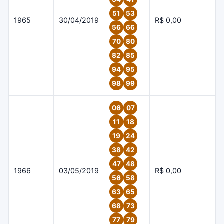
51
53
1965
30/04/2019
R$ 0,00
56
66
70
80
82
85
94
95
98
99
06
07
11
18
19
24
38
42
47
48
1966
03/05/2019
R$ 0,00
56
58
63
65
68
73
77
79