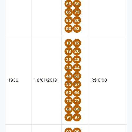
55
59
65
73
85
86
90
93
10
15
18
20
25
28
29
44
48
52
1936
18/01/2019
R$ 0,00
55
57
63
64
70
77
88
89
91
97
02
09