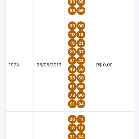
83
85
95
96
00
09
10
18
19
21
29
37
41
43
1973
28/05/2019
R$ 0,00
49
56
58
59
61
65
73
90
91
94
06
11
18
19
31
34