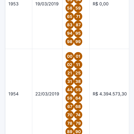
1953
19/03/2019
R$ 0,00
58
59
65
71
83
87
94
95
98
99
00
01
02
11
21
25
31
38
44
55
1954
22/03/2019
R$ 4.394.573,30
59
64
67
68
70
74
78
79
89
90