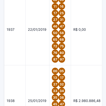
11
16
17
25
27
31
46
47
1937
22/01/2019
R$ 0,00
50
56
65
68
72
75
76
80
87
97
00
05
13
17
27
32
33
34
35
38
1938
25/01/2019
R$ 2.980.886,48
45
47