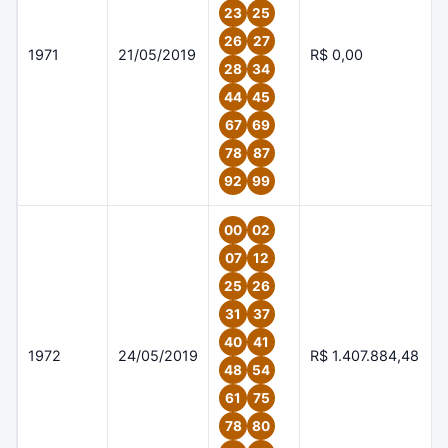
23
25
26
27
1971
21/05/2019
R$ 0,00
28
34
44
45
67
69
78
87
92
99
00
02
07
12
25
26
31
37
40
41
1972
24/05/2019
R$ 1.407.884,48
48
54
61
75
78
80