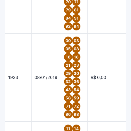
70
71
79
81
84
91
92
94
00
03
05
08
16
18
21
23
29
30
1933
08/01/2019
R$ 0,00
32
36
43
54
58
59
71
72
86
98
11
14