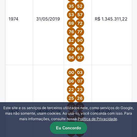
35
52
53
57
1974
31/05/2019
R$ 1.345.311,22
69
72
76
77
82
90
92
93
96
97
00
03
06
07
22
23
25
26
31
32
Este site e os serviços de terceiros utilizados nele, como serviços do Google,
1975
04/06/2019
R$ 0,00
mas não somente, usam cookies. Ao usá-lo, você concorda com isso. Para
40
41
mais informações, consulte nossa
Política de Privacidade
.
42
45
Eu Concordo
52
53