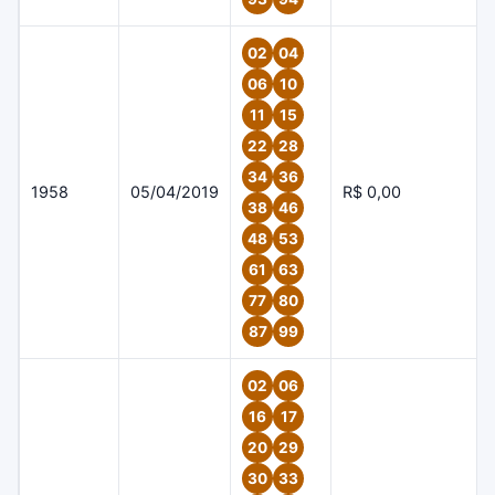
02
04
06
10
11
15
22
28
34
36
1958
05/04/2019
R$ 0,00
38
46
48
53
61
63
77
80
87
99
02
06
16
17
20
29
30
33