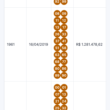
92
99
08
09
11
12
13
17
26
33
37
41
1961
16/04/2019
R$ 1.281.478,62
51
58
63
65
68
77
80
86
89
90
00
01
07
13
21
24
25
32