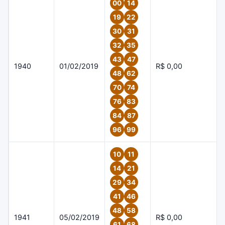
00
14
19
22
30
31
32
35
43
47
1940
01/02/2019
R$ 0,00
48
62
70
74
76
83
84
87
96
99
10
11
14
21
29
34
41
46
48
58
1941
05/02/2019
R$ 0,00
61
68