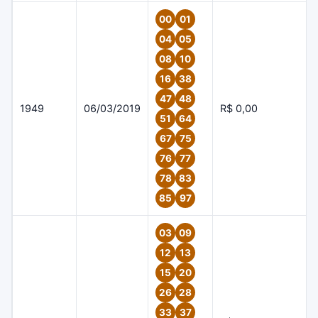
00
01
04
05
08
10
16
38
47
48
1949
06/03/2019
R$ 0,00
51
64
67
75
76
77
78
83
85
97
03
09
12
13
15
20
26
28
33
37