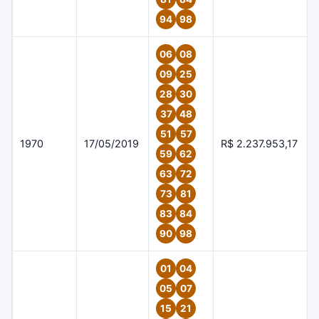
94
98
06
08
09
25
28
30
37
48
51
57
1970
17/05/2019
R$ 2.237.953,17
59
62
63
72
73
81
83
84
90
98
01
04
05
07
15
21