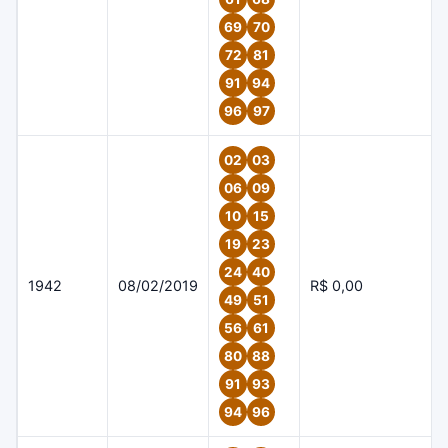
69
70
72
81
91
94
96
97
02
03
06
09
10
15
19
23
24
40
1942
08/02/2019
R$ 0,00
49
51
56
61
80
88
91
93
94
96