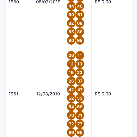
1950
08/03/2019
R$ 0,00
44
46
60
61
62
68
85
88
90
98
06
11
12
13
19
23
26
37
42
47
1951
12/03/2019
R$ 0,00
52
53
64
68
70
71
72
77
86
96