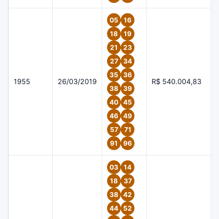
05
16
18
19
21
23
27
34
35
36
1955
26/03/2019
R$ 540.004,83
38
39
40
45
46
49
57
71
91
96
03
14
18
37
38
42
44
52