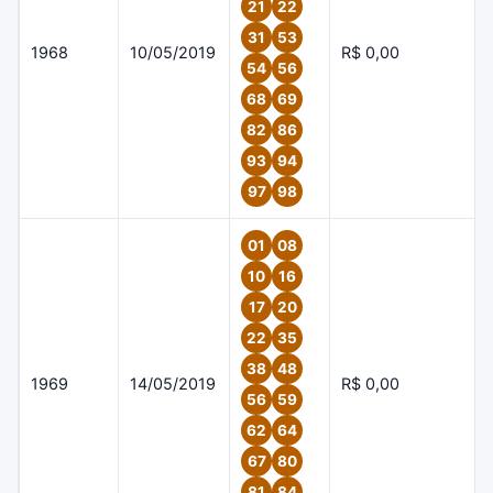
21
22
31
53
1968
10/05/2019
R$ 0,00
54
56
68
69
82
86
93
94
97
98
01
08
10
16
17
20
22
35
38
48
1969
14/05/2019
R$ 0,00
56
59
62
64
67
80
81
84