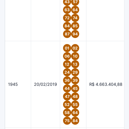
43
57
63
64
72
74
84
85
87
94
01
02
06
10
12
13
24
29
36
39
1945
20/02/2019
R$ 4.663.404,88
44
45
47
48
52
55
58
64
75
84