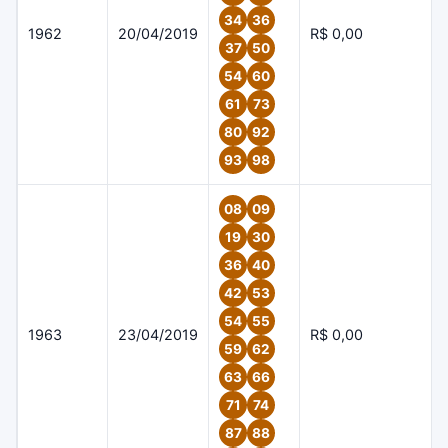
34
36
1962
20/04/2019
R$ 0,00
37
50
54
60
61
73
80
92
93
98
08
09
19
30
36
40
42
53
54
55
1963
23/04/2019
R$ 0,00
59
62
63
66
71
74
87
88