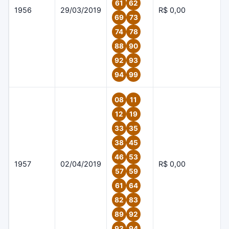
61
62
1956
29/03/2019
R$ 0,00
69
73
74
78
88
90
92
93
94
99
08
11
12
19
33
35
38
45
46
53
1957
02/04/2019
R$ 0,00
57
59
61
64
82
83
89
92
93
94