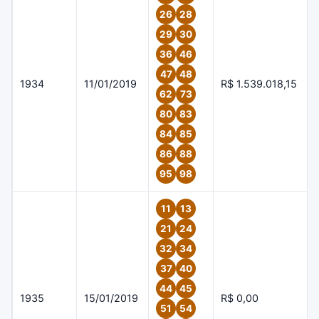
26
28
29
30
36
46
47
48
1934
11/01/2019
R$ 1.539.018,15
62
73
80
83
84
85
86
88
95
98
11
13
21
24
32
34
37
40
44
45
1935
15/01/2019
R$ 0,00
51
54