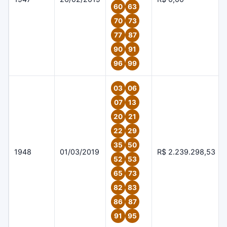
60
63
70
73
77
87
90
91
96
99
03
06
07
13
20
21
22
29
35
50
1948
01/03/2019
R$ 2.239.298,53
52
53
65
73
82
83
86
87
91
95