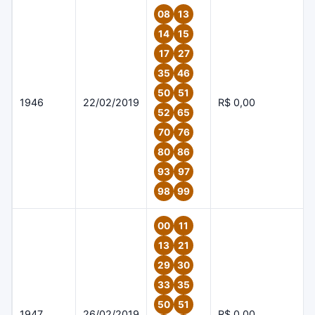
08
13
14
15
17
27
35
46
50
51
1946
22/02/2019
R$ 0,00
52
65
70
76
80
86
93
97
98
99
00
11
13
21
29
30
33
35
50
51
1947
26/02/2019
R$ 0,00