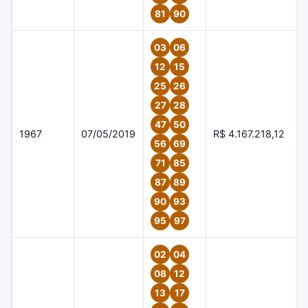
81
90
03
06
12
15
25
26
27
28
47
50
1967
07/05/2019
R$ 4.167.218,12
56
69
71
85
87
89
90
93
95
97
02
04
08
12
13
17