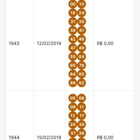
00
10
19
24
31
35
38
41
42
46
1943
12/02/2019
R$ 0,00
47
49
55
64
65
76
84
85
86
92
05
08
09
11
12
17
26
30
37
38
1944
15/02/2019
R$ 0,00