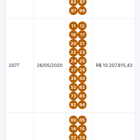
83
87
97
99
11
12
16
17
20
21
22
23
24
25
2077
26/05/2020
R$ 10.207.815,43
27
28
39
50
52
62
73
85
92
94
00
05
14
15
22
24