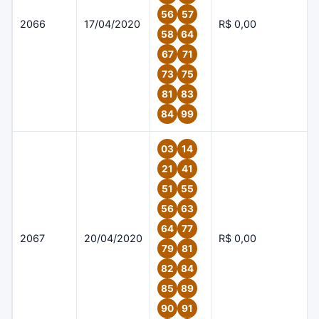
56
57
2066
17/04/2020
R$ 0,00
58
64
67
71
73
75
81
83
84
99
03
14
21
41
51
55
56
63
64
77
2067
20/04/2020
R$ 0,00
79
81
82
84
85
89
90
91