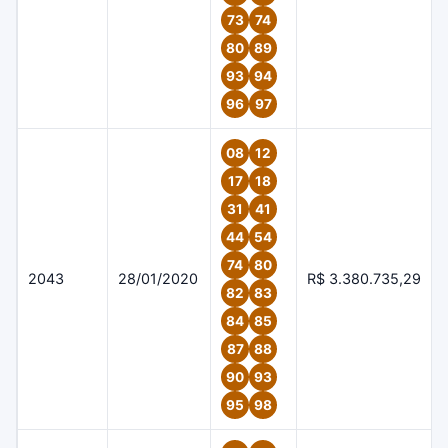
73
74
80
89
93
94
96
97
08
12
17
18
31
41
44
54
74
80
2043
28/01/2020
R$ 3.380.735,29
82
83
84
85
87
88
90
93
95
98