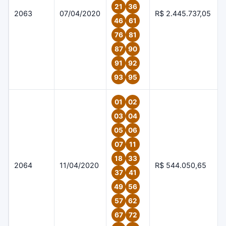
21
36
2063
07/04/2020
R$ 2.445.737,05
46
61
76
81
87
90
91
92
93
95
01
02
03
04
05
06
07
11
18
33
2064
11/04/2020
R$ 544.050,65
37
41
49
56
57
62
67
72