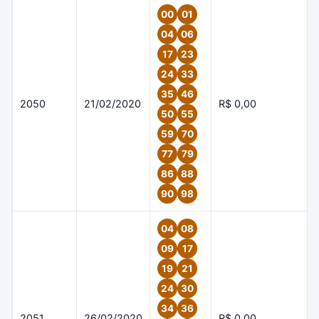
00
01
04
06
17
23
24
33
35
46
2050
21/02/2020
R$ 0,00
50
55
59
70
77
79
86
88
90
98
04
08
09
17
19
21
24
30
34
36
2051
26/02/2020
R$ 0,00