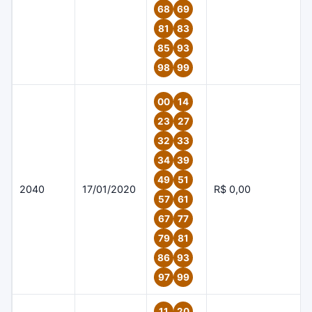
68
69
81
83
85
93
98
99
00
14
23
27
32
33
34
39
49
51
2040
17/01/2020
R$ 0,00
57
61
67
77
79
81
86
93
97
99
11
20