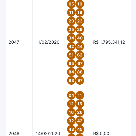
05
10
11
19
20
23
25
29
34
40
2047
11/02/2020
R$ 1.795.341,12
42
44
51
62
65
67
84
88
93
97
04
11
12
15
16
26
32
42
43
45
2048
14/02/2020
R$ 0,00