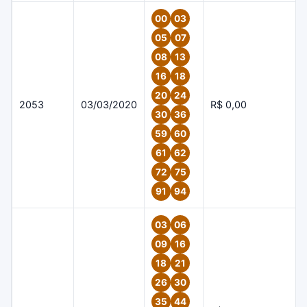
00
03
05
07
08
13
16
18
20
24
2053
03/03/2020
R$ 0,00
30
36
59
60
61
62
72
75
91
94
03
06
09
16
18
21
26
30
35
44