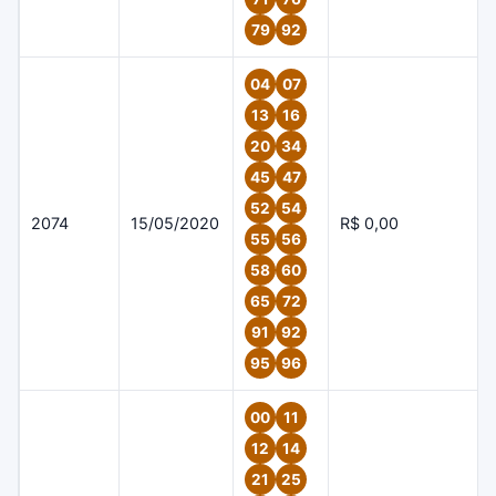
79
92
04
07
13
16
20
34
45
47
52
54
2074
15/05/2020
R$ 0,00
55
56
58
60
65
72
91
92
95
96
00
11
12
14
21
25