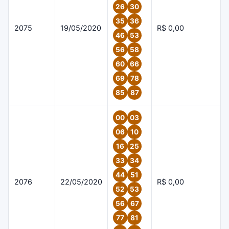
26
30
35
36
2075
19/05/2020
R$ 0,00
46
53
56
58
60
66
69
78
85
87
00
03
06
10
16
25
33
34
44
51
2076
22/05/2020
R$ 0,00
52
53
56
67
77
81