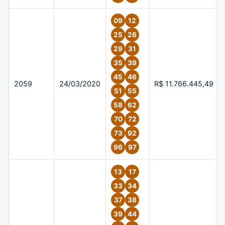
09
12
25
26
29
31
35
39
45
46
2059
24/03/2020
R$ 11.766.445,49
51
55
58
62
70
72
73
92
96
97
13
17
33
34
37
38
39
44