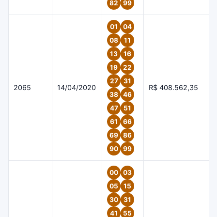
82
99
01
04
08
11
13
16
19
22
27
31
2065
14/04/2020
R$ 408.562,35
38
46
47
51
61
66
69
86
90
99
00
03
05
15
30
31
41
55