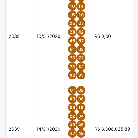
10
14
15
20
25
27
28
42
2038
10/01/2020
R$ 0,00
46
57
61
62
70
72
74
84
90
93
01
02
03
06
09
19
22
34
39
45
2039
14/01/2020
R$ 3.008.025,89
47
49