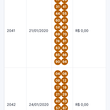
31
41
44
55
60
61
64
68
2041
21/01/2020
R$ 0,00
69
70
74
81
83
84
85
86
90
94
04
08
09
12
17
19
21
29
40
43
2042
24/01/2020
R$ 0,00
57
67