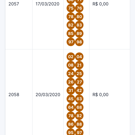
2057
17/03/2020
R$ 0,00
75
76
78
80
82
83
85
89
97
98
02
04
08
21
24
25
26
27
31
42
2058
20/03/2020
R$ 0,00
45
63
64
68
78
82
86
88
95
97