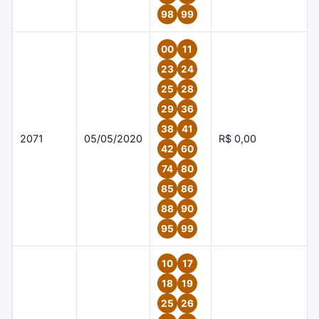
98
99
00
11
23
24
25
28
29
36
38
41
2071
05/05/2020
R$ 0,00
42
60
74
80
85
86
88
90
95
99
10
17
18
19
25
26