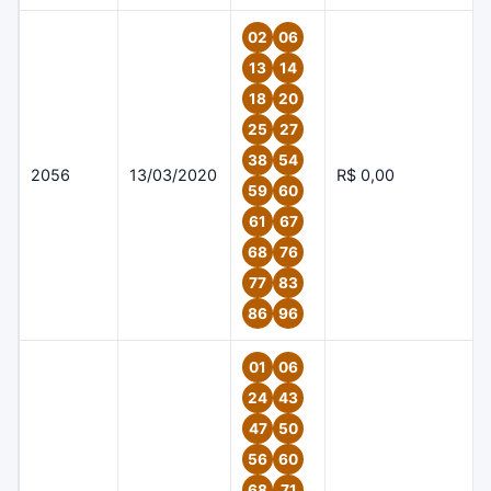
02
06
13
14
18
20
25
27
38
54
2056
13/03/2020
R$ 0,00
59
60
61
67
68
76
77
83
86
96
01
06
24
43
47
50
56
60
68
71