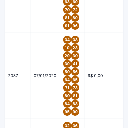
63
69
70
72
81
89
91
96
04
08
10
23
29
30
39
41
50
56
2037
07/01/2020
R$ 0,00
64
65
71
73
80
81
84
88
95
99
02
06