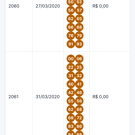
50
52
2060
27/03/2020
R$ 0,00
56
57
62
65
66
68
76
79
91
93
00
06
22
25
31
32
40
41
42
46
2061
31/03/2020
R$ 0,00
55
56
62
68
69
72
83
86
94
98