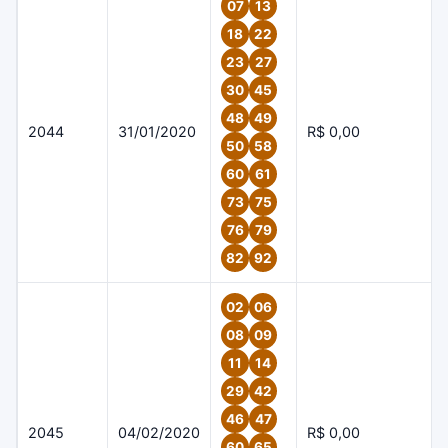
07
13
18
22
23
27
30
45
48
49
2044
31/01/2020
R$ 0,00
50
58
60
61
73
75
76
79
82
92
02
06
08
09
11
14
29
42
46
47
2045
04/02/2020
R$ 0,00
60
65