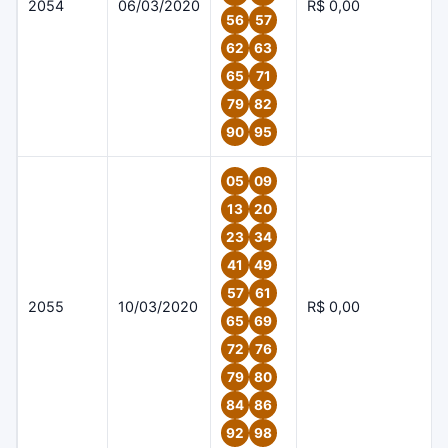
2054
06/03/2020
R$ 0,00
56
57
62
63
65
71
79
82
90
95
05
09
13
20
23
34
41
49
57
61
2055
10/03/2020
R$ 0,00
65
69
72
76
79
80
84
86
92
98