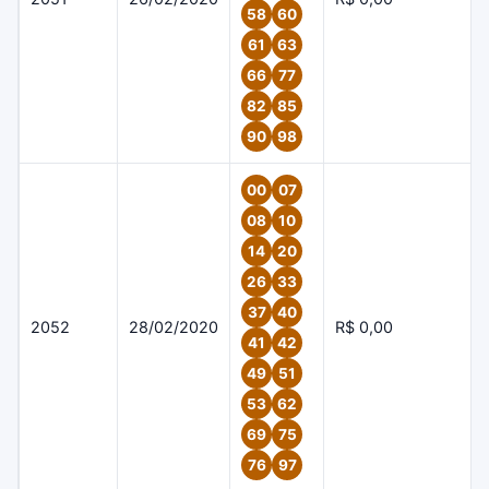
58
60
61
63
66
77
82
85
90
98
00
07
08
10
14
20
26
33
37
40
2052
28/02/2020
R$ 0,00
41
42
49
51
53
62
69
75
76
97