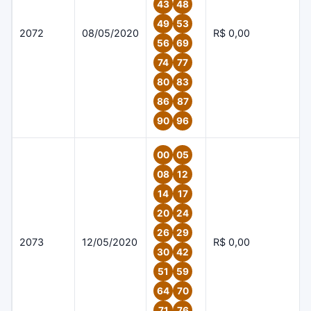
43
48
49
53
2072
08/05/2020
R$ 0,00
56
69
74
77
80
83
86
87
90
96
00
05
08
12
14
17
20
24
26
29
2073
12/05/2020
R$ 0,00
30
42
51
59
64
70
71
76