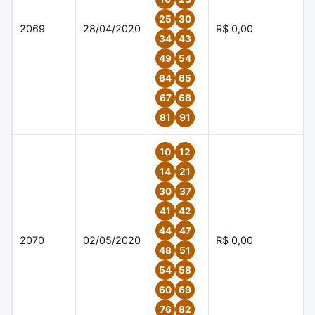
25
30
2069
28/04/2020
R$ 0,00
34
43
49
54
64
65
67
68
81
91
10
12
14
21
30
37
41
42
44
47
2070
02/05/2020
R$ 0,00
48
51
54
58
60
69
76
82