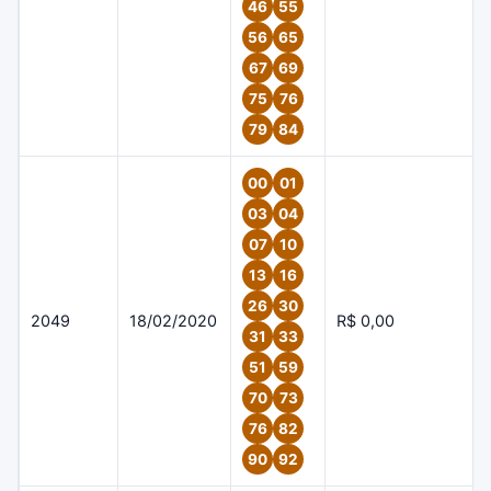
46
55
56
65
67
69
75
76
79
84
00
01
03
04
07
10
13
16
26
30
2049
18/02/2020
R$ 0,00
31
33
51
59
70
73
76
82
90
92