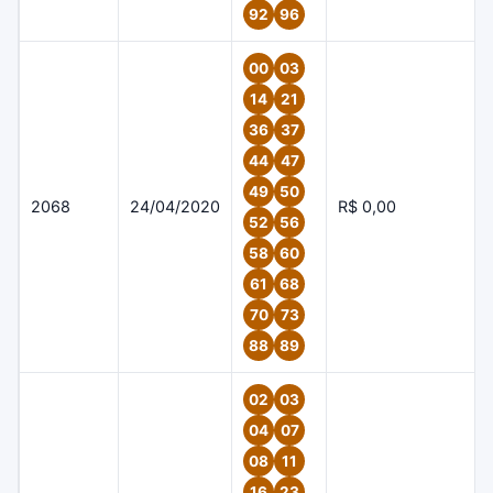
92
96
00
03
14
21
36
37
44
47
49
50
2068
24/04/2020
R$ 0,00
52
56
58
60
61
68
70
73
88
89
02
03
04
07
08
11
16
23