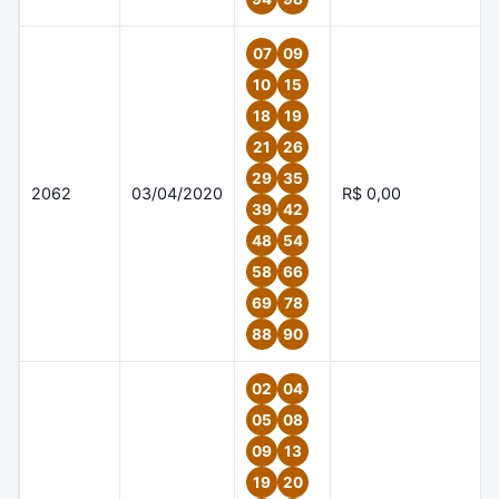
07
09
10
15
18
19
21
26
29
35
2062
03/04/2020
R$ 0,00
39
42
48
54
58
66
69
78
88
90
02
04
05
08
09
13
19
20