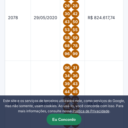
26
28
30
42
2078
29/05/2020
R$ 824.617,74
43
50
53
55
58
59
68
78
96
99
06
31
34
36
39
43
44
45
51
52
Este site e os serviços de terceiros utilizados nele, como serviços do Google,
2079
02/06/2020
R$ 0,00
mas não somente, usam cookies. Ao usá-lo, você concorda com isso. Para
54
62
mais informações, consulte nossa
Política de Privacidade
.
63
64
Eu Concordo
65
69