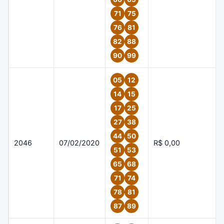
71
75
76
81
82
88
90
99
05
12
14
15
17
25
27
38
44
50
2046
07/02/2020
R$ 0,00
51
53
65
68
71
74
78
81
87
89