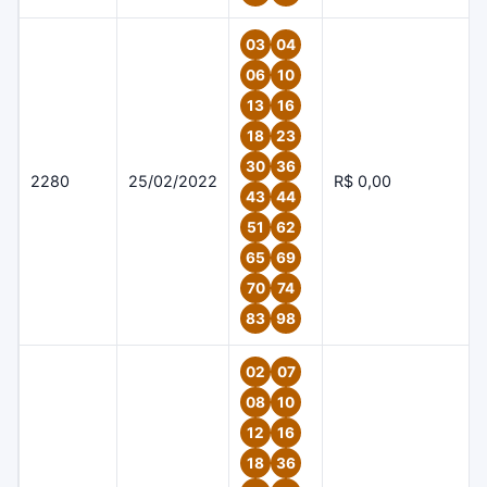
03
04
06
10
13
16
18
23
30
36
2280
25/02/2022
R$ 0,00
43
44
51
62
65
69
70
74
83
98
02
07
08
10
12
16
18
36