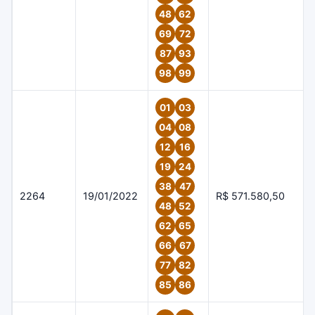
48
62
69
72
87
93
98
99
01
03
04
08
12
16
19
24
38
47
2264
19/01/2022
R$ 571.580,50
48
52
62
65
66
67
77
82
85
86