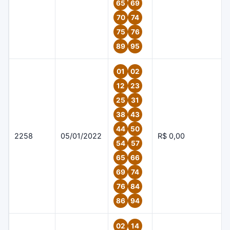
65
69
70
74
75
76
89
95
01
02
12
23
25
31
38
43
44
50
2258
05/01/2022
R$ 0,00
54
57
65
66
69
74
76
84
86
94
02
14