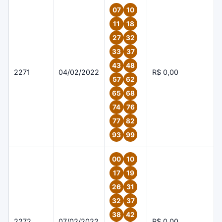
07
10
11
18
27
32
33
37
43
48
2271
04/02/2022
R$ 0,00
57
62
65
68
74
76
77
82
93
99
00
10
17
19
26
31
32
37
38
42
2272
07/02/2022
R$ 0,00