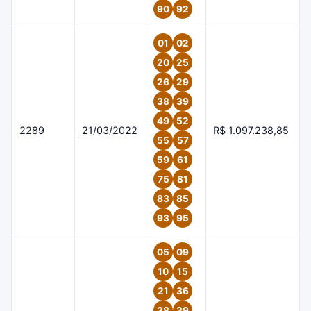
90
92
01
02
20
25
26
29
38
39
49
52
2289
21/03/2022
R$ 1.097.238,85
55
57
59
61
75
81
83
85
93
95
05
09
10
15
21
36
38
39