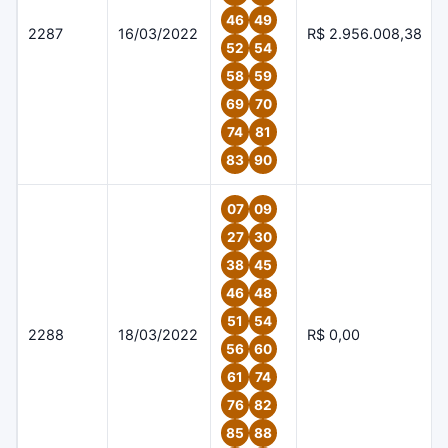
46
49
2287
16/03/2022
R$ 2.956.008,38
52
54
58
59
69
70
74
81
83
90
07
09
27
30
38
45
46
48
51
54
2288
18/03/2022
R$ 0,00
56
60
61
74
76
82
85
88