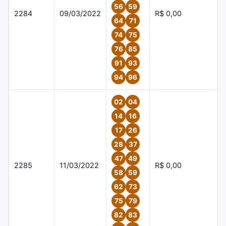
56
59
2284
09/03/2022
R$ 0,00
64
71
74
75
76
85
91
93
94
96
02
04
14
16
17
26
28
37
47
49
2285
11/03/2022
R$ 0,00
58
59
62
73
75
79
82
83