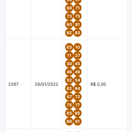
69
71
73
75
80
81
82
83
03
10
11
27
30
45
46
49
52
54
2267
26/01/2022
R$ 0,00
62
64
67
72
75
77
83
85
89
91