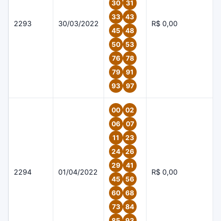
30
31
33
43
2293
30/03/2022
R$ 0,00
45
48
50
53
76
78
79
91
93
97
00
02
06
07
11
23
24
26
29
41
2294
01/04/2022
R$ 0,00
45
56
60
68
73
84
85
93