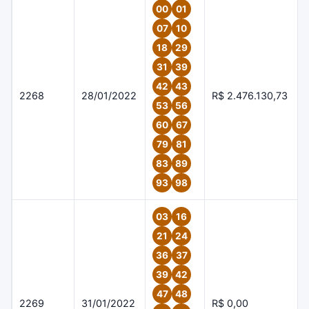
00
01
07
10
18
29
31
39
42
43
2268
28/01/2022
R$ 2.476.130,73
53
56
60
67
79
81
83
89
93
98
03
16
21
24
36
37
39
42
47
48
2269
31/01/2022
R$ 0,00