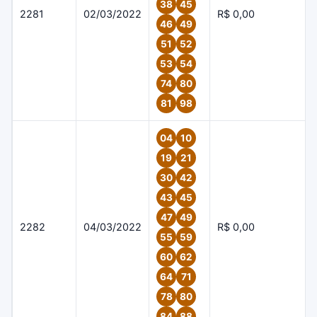
38
45
2281
02/03/2022
R$ 0,00
46
49
51
52
53
54
74
80
81
98
04
10
19
21
30
42
43
45
47
49
2282
04/03/2022
R$ 0,00
55
59
60
62
64
71
78
80
84
88