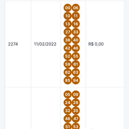
00
06
10
11
13
16
27
33
36
40
2274
11/02/2022
R$ 0,00
42
46
52
55
59
61
62
63
85
94
05
09
24
29
32
35
46
47
51
53