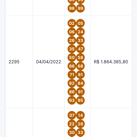
98
99
02
05
06
24
26
33
35
47
50
58
2295
04/04/2022
R$ 1.864.385,80
66
68
71
81
82
84
86
91
93
95
07
14
22
26
30
33