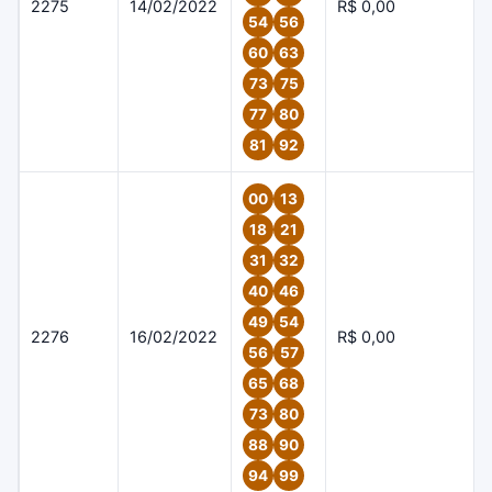
2275
14/02/2022
R$ 0,00
54
56
60
63
73
75
77
80
81
92
00
13
18
21
31
32
40
46
49
54
2276
16/02/2022
R$ 0,00
56
57
65
68
73
80
88
90
94
99