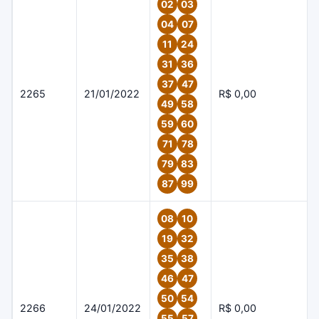
02
03
04
07
11
24
31
36
37
47
2265
21/01/2022
R$ 0,00
49
58
59
60
71
78
79
83
87
99
08
10
19
32
35
38
46
47
50
54
2266
24/01/2022
R$ 0,00
55
57