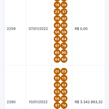
19
20
23
37
38
40
45
50
2259
07/01/2022
R$ 0,00
56
59
62
64
67
78
85
90
94
98
01
03
05
13
23
43
53
55
56
65
2260
10/01/2022
R$ 3.342.893,32
67
74