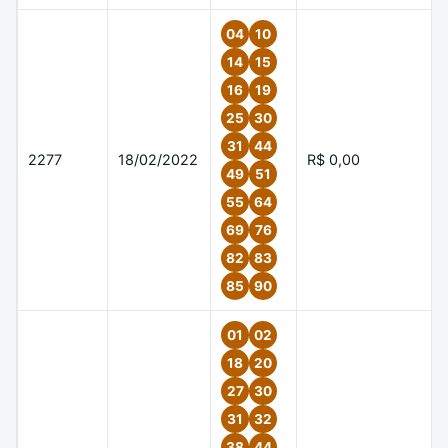
04
10
14
15
16
19
25
30
31
44
2277
18/02/2022
R$ 0,00
49
51
55
64
69
76
82
83
85
90
01
02
18
20
27
30
31
32
38
44