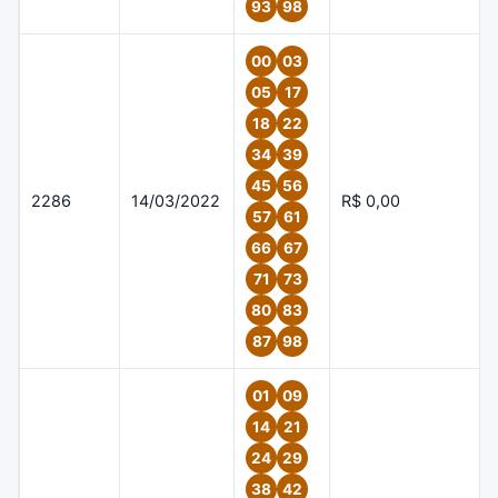
93
98
00
03
05
17
18
22
34
39
45
56
2286
14/03/2022
R$ 0,00
57
61
66
67
71
73
80
83
87
98
01
09
14
21
24
29
38
42