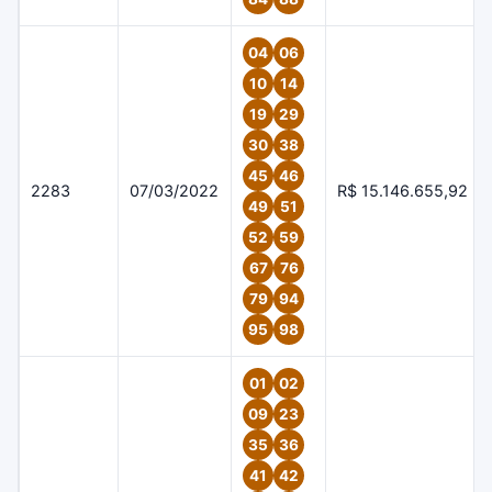
04
06
10
14
19
29
30
38
45
46
2283
07/03/2022
R$ 15.146.655,92
49
51
52
59
67
76
79
94
95
98
01
02
09
23
35
36
41
42