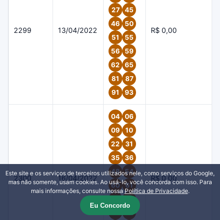
27
45
46
50
2299
13/04/2022
R$ 0,00
51
55
56
59
62
65
81
87
91
93
04
06
09
10
22
31
35
36
48
54
Este site e os serviços de terceiros utilizados nele, como serviços do Google,
2300
16/04/2022
R$ 0,00
mas não somente, usam cookies. Ao usá-lo, você concorda com isso. Para
60
61
mais informações, consulte nossa
Política de Privacidade
.
72
77
Eu Concordo
81
84