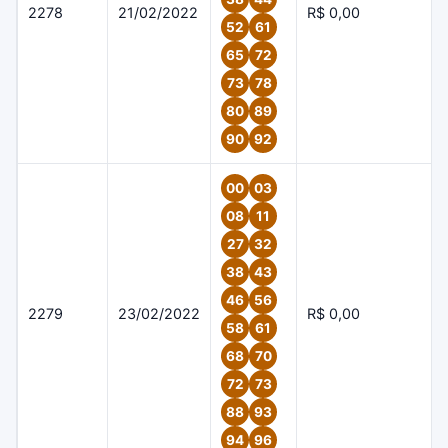
2278
21/02/2022
R$ 0,00
52
61
65
72
73
78
80
89
90
92
00
03
08
11
27
32
38
43
46
56
2279
23/02/2022
R$ 0,00
58
61
68
70
72
73
88
93
94
96