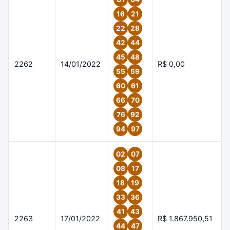
16
21
22
28
42
44
45
48
2262
14/01/2022
R$ 0,00
55
59
60
61
66
70
76
92
94
97
02
07
08
17
18
19
33
36
41
43
2263
17/01/2022
R$ 1.867.950,51
44
47