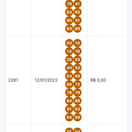
78
81
83
85
90
91
93
99
03
10
14
19
26
29
40
50
54
66
2261
12/01/2022
R$ 0,00
68
72
78
79
84
86
91
93
94
99
01
04