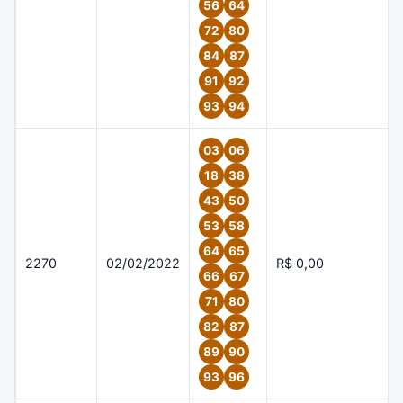
56
64
72
80
84
87
91
92
93
94
03
06
18
38
43
50
53
58
64
65
2270
02/02/2022
R$ 0,00
66
67
71
80
82
87
89
90
93
96