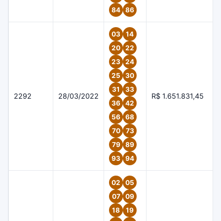
84
86
03
14
20
22
23
24
25
30
31
33
2292
28/03/2022
R$ 1.651.831,45
36
42
56
68
70
73
79
89
93
94
02
05
07
09
18
19