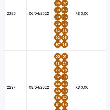
34
37
39
45
2296
06/04/2022
R$ 0,00
59
66
70
75
82
88
92
95
97
98
00
01
18
21
24
26
32
33
44
46
2297
08/04/2022
R$ 0,00
48
53
54
57
61
64