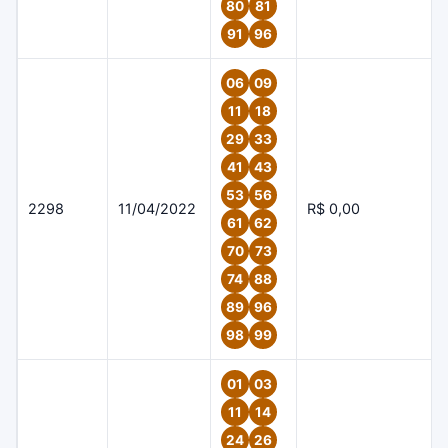
80
81
91
96
06
09
11
18
29
33
41
43
53
56
2298
11/04/2022
R$ 0,00
61
62
70
73
74
88
89
96
98
99
01
03
11
14
24
26