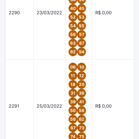
40
45
2290
23/03/2022
R$ 0,00
52
53
54
55
56
57
63
87
92
94
06
10
11
12
18
20
31
36
39
41
2291
25/03/2022
R$ 0,00
50
56
59
62
67
73
74
75