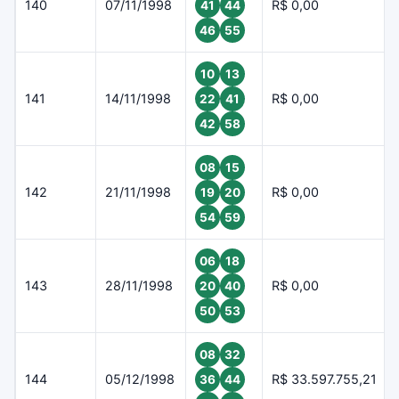
140
07/11/1998
R$ 0,00
41
44
46
55
10
13
141
14/11/1998
R$ 0,00
22
41
42
58
08
15
142
21/11/1998
R$ 0,00
19
20
54
59
06
18
143
28/11/1998
R$ 0,00
20
40
50
53
08
32
144
05/12/1998
R$ 33.597.755,21
36
44