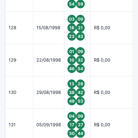
54
59
03
09
128
15/08/1998
R$ 0,00
18
21
23
43
01
09
129
22/08/1998
R$ 0,00
10
32
46
54
13
29
130
29/08/1998
R$ 0,00
38
42
49
53
04
09
131
05/09/1998
R$ 0,00
17
27
30
44