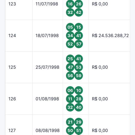
123
11/07/1998
R$ 0,00
16
26
32
42
05
15
124
18/07/1998
R$ 24.536.288,72
34
41
52
57
25
41
125
25/07/1998
R$ 0,00
47
53
56
59
06
10
126
01/08/1998
R$ 0,00
11
28
32
40
21
29
127
08/08/1998
R$ 0,00
50
51