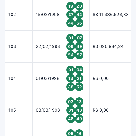
19
20
102
15/02/1998
R$ 11.336.626,88
37
42
44
56
01
07
103
22/02/1998
R$ 696.984,24
09
49
54
57
01
04
104
01/03/1998
R$ 0,00
13
21
38
52
03
13
105
08/03/1998
R$ 0,00
31
43
46
49
05
16