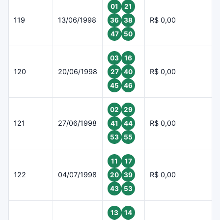
01
21
119
13/06/1998
R$ 0,00
36
38
47
50
03
16
120
20/06/1998
R$ 0,00
27
40
45
46
02
29
121
27/06/1998
R$ 0,00
41
44
53
55
11
17
122
04/07/1998
R$ 0,00
20
39
43
53
13
14