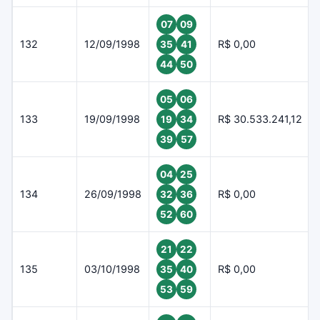
07
09
132
12/09/1998
R$ 0,00
35
41
44
50
05
06
133
19/09/1998
R$ 30.533.241,12
19
34
39
57
04
25
134
26/09/1998
R$ 0,00
32
36
52
60
21
22
135
03/10/1998
R$ 0,00
35
40
53
59