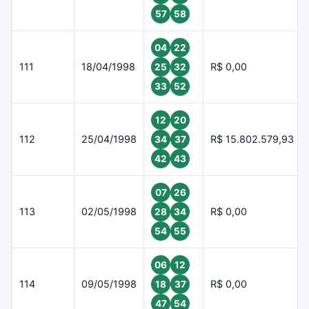
57
58
04
22
111
18/04/1998
R$ 0,00
25
32
33
52
12
20
112
25/04/1998
R$ 15.802.579,93
34
37
42
43
07
26
113
02/05/1998
R$ 0,00
28
34
54
55
06
12
114
09/05/1998
R$ 0,00
18
37
47
54