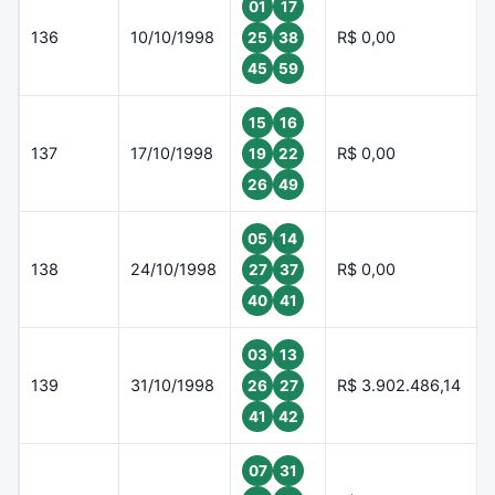
01
17
136
10/10/1998
R$ 0,00
25
38
45
59
15
16
137
17/10/1998
R$ 0,00
19
22
26
49
05
14
138
24/10/1998
R$ 0,00
27
37
40
41
03
13
139
31/10/1998
R$ 3.902.486,14
26
27
41
42
07
31