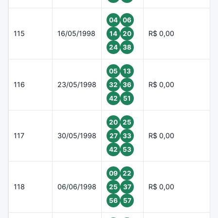
04
06
115
16/05/1998
R$ 0,00
14
20
24
38
05
13
116
23/05/1998
R$ 0,00
32
36
42
51
20
25
117
30/05/1998
R$ 0,00
27
33
42
53
09
22
118
06/06/1998
R$ 0,00
25
37
56
57