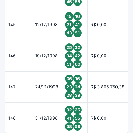
45
55
15
16
145
12/12/1998
R$ 0,00
31
41
43
51
25
32
146
19/12/1998
R$ 0,00
34
42
51
60
06
16
147
24/12/1998
R$ 3.805.750,38
23
24
28
38
32
35
148
31/12/1998
R$ 0,00
41
55
58
59