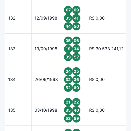
07
09
132
12/09/1998
R$ 0,00
35
41
44
50
05
06
133
19/09/1998
R$ 30.533.241,12
19
34
39
57
04
25
134
26/09/1998
R$ 0,00
32
36
52
60
21
22
135
03/10/1998
R$ 0,00
35
40
53
59