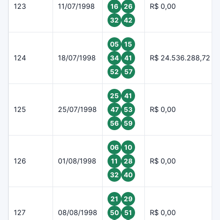
123
11/07/1998
R$ 0,00
16
26
32
42
05
15
124
18/07/1998
R$ 24.536.288,72
34
41
52
57
25
41
125
25/07/1998
R$ 0,00
47
53
56
59
06
10
126
01/08/1998
R$ 0,00
11
28
32
40
21
29
127
08/08/1998
R$ 0,00
50
51