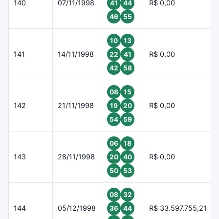
140
07/11/1998
R$ 0,00
41
44
46
55
10
13
141
14/11/1998
R$ 0,00
22
41
42
58
08
15
142
21/11/1998
R$ 0,00
19
20
54
59
06
18
143
28/11/1998
R$ 0,00
20
40
50
53
08
32
144
05/12/1998
R$ 33.597.755,21
36
44