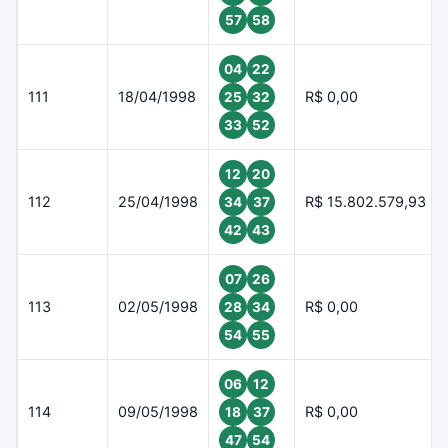
57
58
04
22
111
18/04/1998
R$ 0,00
25
32
33
52
12
20
112
25/04/1998
R$ 15.802.579,93
34
37
42
43
07
26
113
02/05/1998
R$ 0,00
28
34
54
55
06
12
114
09/05/1998
R$ 0,00
18
37
47
54