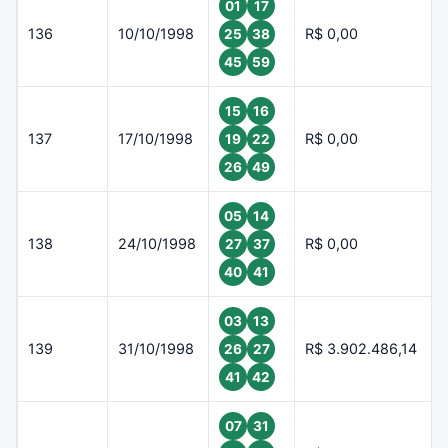
01
17
136
10/10/1998
R$ 0,00
25
38
45
59
15
16
137
17/10/1998
R$ 0,00
19
22
26
49
05
14
138
24/10/1998
R$ 0,00
27
37
40
41
03
13
139
31/10/1998
R$ 3.902.486,14
26
27
41
42
07
31