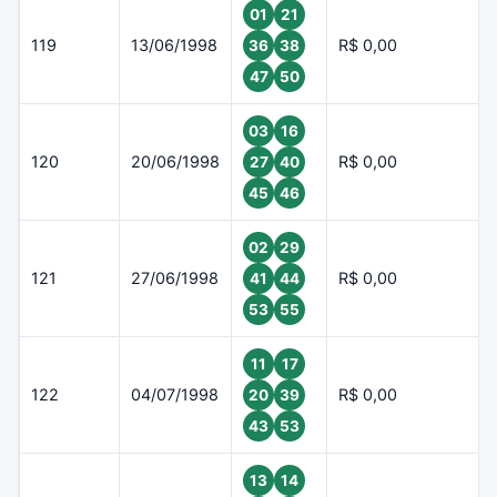
01
21
119
13/06/1998
R$ 0,00
36
38
47
50
03
16
120
20/06/1998
R$ 0,00
27
40
45
46
02
29
121
27/06/1998
R$ 0,00
41
44
53
55
11
17
122
04/07/1998
R$ 0,00
20
39
43
53
13
14