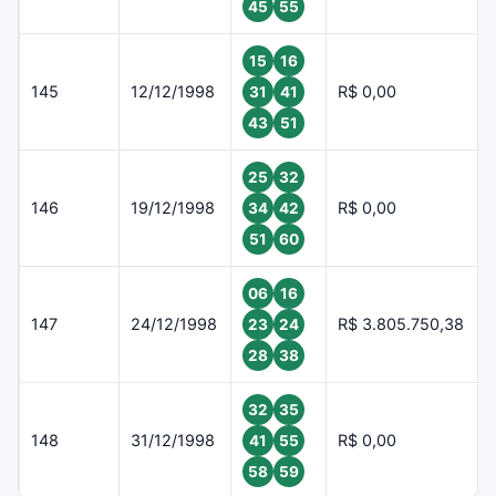
45
55
15
16
145
12/12/1998
R$ 0,00
31
41
43
51
25
32
146
19/12/1998
R$ 0,00
34
42
51
60
06
16
147
24/12/1998
R$ 3.805.750,38
23
24
28
38
32
35
148
31/12/1998
R$ 0,00
41
55
58
59