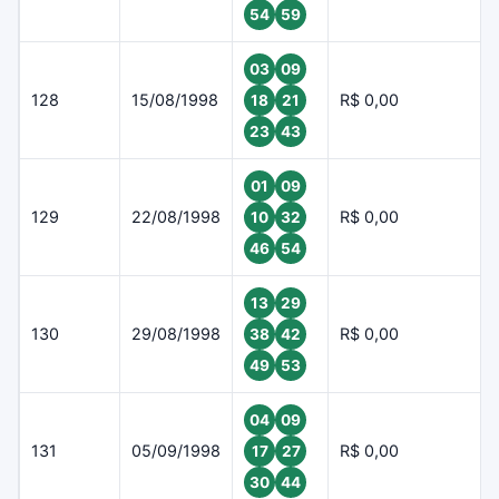
54
59
03
09
128
15/08/1998
R$ 0,00
18
21
23
43
01
09
129
22/08/1998
R$ 0,00
10
32
46
54
13
29
130
29/08/1998
R$ 0,00
38
42
49
53
04
09
131
05/09/1998
R$ 0,00
17
27
30
44