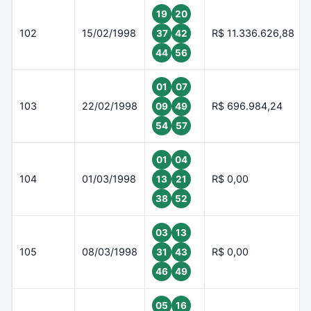
19
20
102
15/02/1998
R$ 11.336.626,88
37
42
44
56
01
07
103
22/02/1998
R$ 696.984,24
09
49
54
57
01
04
104
01/03/1998
R$ 0,00
13
21
38
52
03
13
105
08/03/1998
R$ 0,00
31
43
46
49
05
16