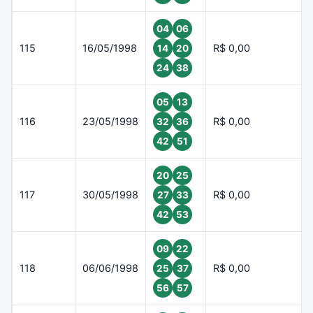
04
06
115
16/05/1998
R$ 0,00
14
20
24
38
05
13
116
23/05/1998
R$ 0,00
32
36
42
51
20
25
117
30/05/1998
R$ 0,00
27
33
42
53
09
22
118
06/06/1998
R$ 0,00
25
37
56
57