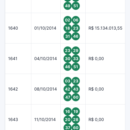
49
51
02
06
1640
01/10/2014
R$ 15.134.013,55
18
23
31
46
23
29
1641
04/10/2014
R$ 0,00
30
33
46
51
03
23
1642
08/10/2014
R$ 0,00
42
43
47
60
16
19
1643
11/10/2014
R$ 0,00
20
28
37
60