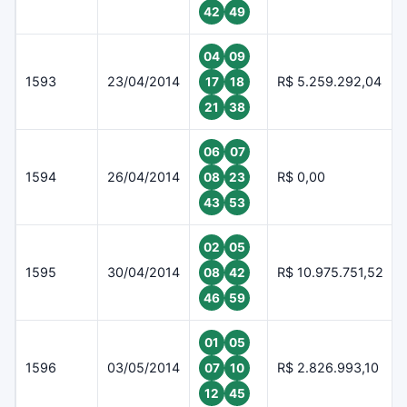
42
49
04
09
1593
23/04/2014
R$ 5.259.292,04
17
18
21
38
06
07
1594
26/04/2014
R$ 0,00
08
23
43
53
02
05
1595
30/04/2014
R$ 10.975.751,52
08
42
46
59
01
05
1596
03/05/2014
R$ 2.826.993,10
07
10
12
45