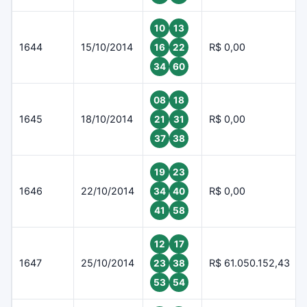
10
13
1644
15/10/2014
R$ 0,00
16
22
34
60
08
18
1645
18/10/2014
R$ 0,00
21
31
37
38
19
23
1646
22/10/2014
R$ 0,00
34
40
41
58
12
17
1647
25/10/2014
R$ 61.050.152,43
23
38
53
54