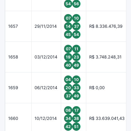
54
56
07
10
1657
29/11/2014
R$ 8.336.476,39
14
37
45
54
07
11
1658
03/12/2014
R$ 3.748.248,31
19
23
40
49
04
10
1659
06/12/2014
R$ 0,00
20
33
37
49
08
17
1660
10/12/2014
R$ 33.639.041,43
34
38
42
51