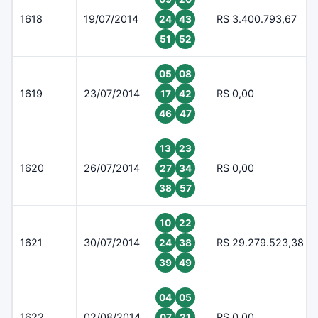
1618
19/07/2014
R$ 3.400.793,67
24
43
51
52
05
08
1619
23/07/2014
R$ 0,00
17
42
46
47
13
23
1620
26/07/2014
R$ 0,00
27
34
38
57
10
22
1621
30/07/2014
R$ 29.279.523,38
24
38
39
49
04
05
1622
02/08/2014
R$ 0,00
07
21