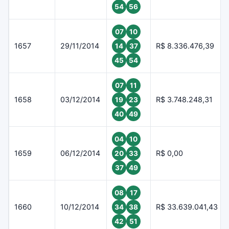
54
56
07
10
1657
29/11/2014
R$ 8.336.476,39
14
37
45
54
07
11
1658
03/12/2014
R$ 3.748.248,31
19
23
40
49
04
10
1659
06/12/2014
R$ 0,00
20
33
37
49
08
17
1660
10/12/2014
R$ 33.639.041,43
34
38
42
51