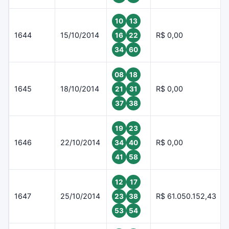
10
13
1644
15/10/2014
R$ 0,00
16
22
34
60
08
18
1645
18/10/2014
R$ 0,00
21
31
37
38
19
23
1646
22/10/2014
R$ 0,00
34
40
41
58
12
17
1647
25/10/2014
R$ 61.050.152,43
23
38
53
54