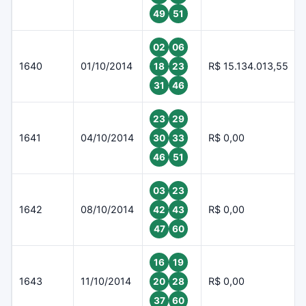
49
51
02
06
1640
01/10/2014
R$ 15.134.013,55
18
23
31
46
23
29
1641
04/10/2014
R$ 0,00
30
33
46
51
03
23
1642
08/10/2014
R$ 0,00
42
43
47
60
16
19
1643
11/10/2014
R$ 0,00
20
28
37
60