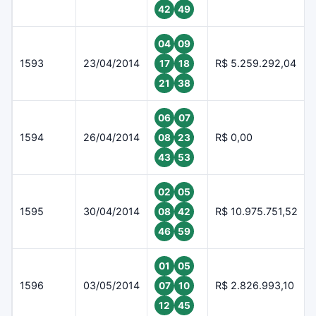
42
49
04
09
1593
23/04/2014
R$ 5.259.292,04
17
18
21
38
06
07
1594
26/04/2014
R$ 0,00
08
23
43
53
02
05
1595
30/04/2014
R$ 10.975.751,52
08
42
46
59
01
05
1596
03/05/2014
R$ 2.826.993,10
07
10
12
45