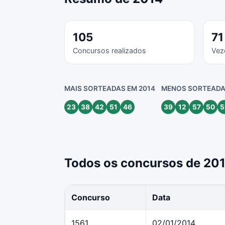
105
71
Concursos realizados
Vez
MAIS SORTEADAS EM 2014
MENOS SORTEADA
23
38
42
51
46
39
12
57
50
5
Todos os concursos de 20
Concurso
Data
1561
02/01/2014