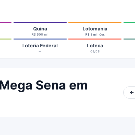
Quina
Lotomania
R$ 600 mil
R$ 8 milhões
Loteria Federal
Loteca
--
08/08
 Mega Sena em
←