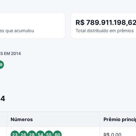
R$ 789.911.198,6
es que acumulou
Total distribuído em prêmios
S EM 2014
9
14
Números
Prêmio princi
R$ 0,00
23
26
28
54
55
60