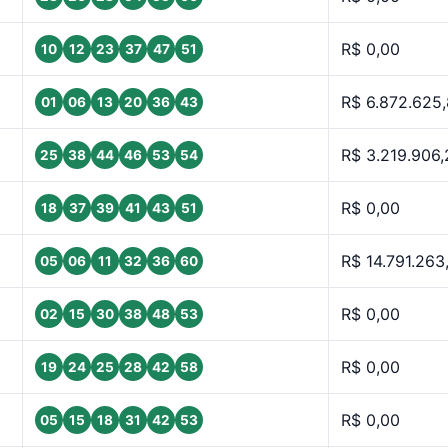
R$ 0,00
10
12
23
37
47
51
R$ 6.872.625
01
06
13
20
36
43
R$ 3.219.906,
25
38
44
46
53
54
R$ 0,00
18
37
39
41
43
51
R$ 14.791.263
05
06
11
32
36
60
R$ 0,00
02
15
30
38
48
53
R$ 0,00
19
24
25
28
42
58
R$ 0,00
05
15
18
31
42
53