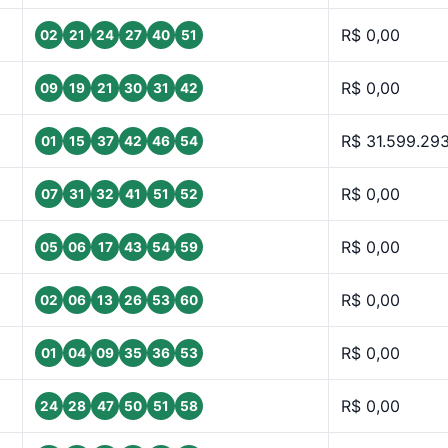
R$ 0,00
02
21
24
27
40
51
R$ 0,00
09
19
21
30
31
42
R$ 31.599.29
01
15
37
42
46
54
R$ 0,00
07
31
32
41
51
52
R$ 0,00
05
06
17
43
54
59
R$ 0,00
02
06
13
26
53
60
R$ 0,00
01
04
09
35
36
53
R$ 0,00
24
28
47
50
51
58