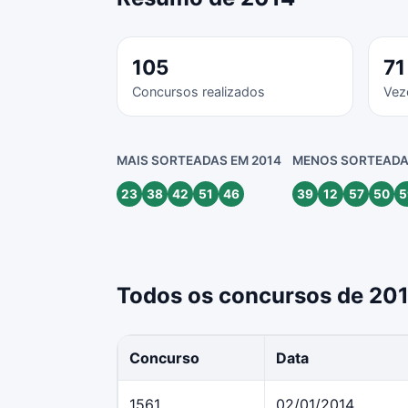
105
71
Concursos realizados
Vez
MAIS SORTEADAS EM 2014
MENOS SORTEADA
23
38
42
51
46
39
12
57
50
5
Todos os concursos de 20
Concurso
Data
1561
02/01/2014