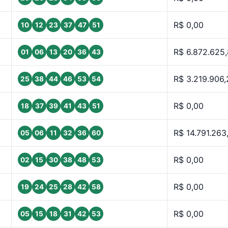
R$ 0,00
10
12
23
37
47
51
R$ 6.872.625
01
06
13
20
36
43
R$ 3.219.906,
25
38
44
46
53
54
R$ 0,00
18
37
39
41
43
51
R$ 14.791.263
05
06
11
32
36
60
R$ 0,00
02
15
30
38
48
53
R$ 0,00
19
24
25
28
42
58
R$ 0,00
05
15
18
31
42
53