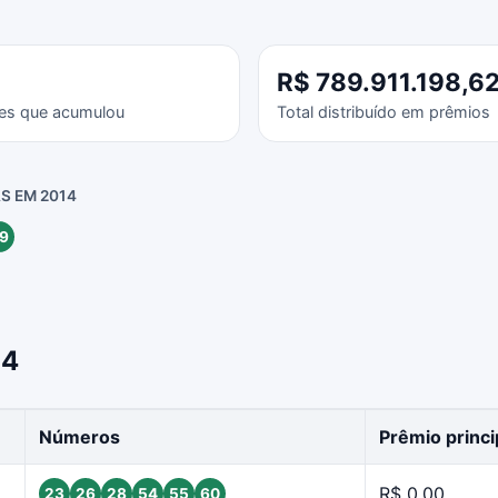
R$ 789.911.198,6
es que acumulou
Total distribuído em prêmios
S EM 2014
9
14
Números
Prêmio princi
R$ 0,00
23
26
28
54
55
60