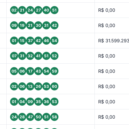
R$ 0,00
02
21
24
27
40
51
R$ 0,00
09
19
21
30
31
42
R$ 31.599.29
01
15
37
42
46
54
R$ 0,00
07
31
32
41
51
52
R$ 0,00
05
06
17
43
54
59
R$ 0,00
02
06
13
26
53
60
R$ 0,00
01
04
09
35
36
53
R$ 0,00
24
28
47
50
51
58