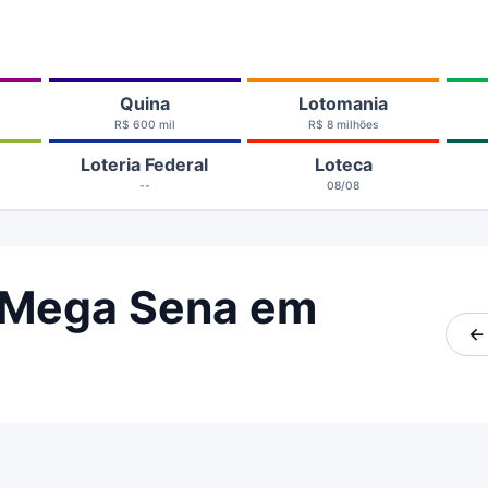
Quina
Lotomania
R$ 600 mil
R$ 8 milhões
Loteria Federal
Loteca
--
08/08
 Mega Sena em
←