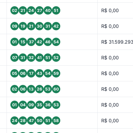
R$ 0,00
02
21
24
27
40
51
R$ 0,00
09
19
21
30
31
42
R$ 31.599.29
01
15
37
42
46
54
R$ 0,00
07
31
32
41
51
52
R$ 0,00
05
06
17
43
54
59
R$ 0,00
02
06
13
26
53
60
R$ 0,00
01
04
09
35
36
53
R$ 0,00
24
28
47
50
51
58