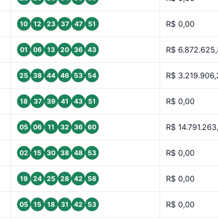
R$ 0,00
10
12
23
37
47
51
R$ 6.872.625
01
06
13
20
36
43
R$ 3.219.906,
25
38
44
46
53
54
R$ 0,00
18
37
39
41
43
51
R$ 14.791.263
05
06
11
32
36
60
R$ 0,00
02
15
30
38
48
53
R$ 0,00
19
24
25
28
42
58
R$ 0,00
05
15
18
31
42
53