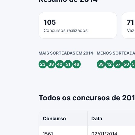
105
71
Concursos realizados
Vez
MAIS SORTEADAS EM 2014
MENOS SORTEADA
23
38
42
51
46
39
12
57
50
5
Todos os concursos de 20
Concurso
Data
1561
02/01/2014