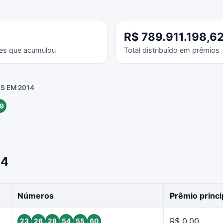
R$ 789.911.198,6
es que acumulou
Total distribuído em prêmios
S EM 2014
9
14
Números
Prêmio princi
R$ 0,00
23
26
28
54
55
60