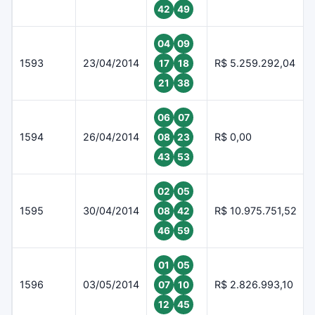
42
49
04
09
1593
23/04/2014
R$ 5.259.292,04
17
18
21
38
06
07
1594
26/04/2014
R$ 0,00
08
23
43
53
02
05
1595
30/04/2014
R$ 10.975.751,52
08
42
46
59
01
05
1596
03/05/2014
R$ 2.826.993,10
07
10
12
45