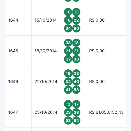
10
13
1644
15/10/2014
R$ 0,00
16
22
34
60
08
18
1645
18/10/2014
R$ 0,00
21
31
37
38
19
23
1646
22/10/2014
R$ 0,00
34
40
41
58
12
17
1647
25/10/2014
R$ 61.050.152,43
23
38
53
54