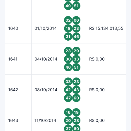
49
51
02
06
1640
01/10/2014
R$ 15.134.013,55
18
23
31
46
23
29
1641
04/10/2014
R$ 0,00
30
33
46
51
03
23
1642
08/10/2014
R$ 0,00
42
43
47
60
16
19
1643
11/10/2014
R$ 0,00
20
28
37
60