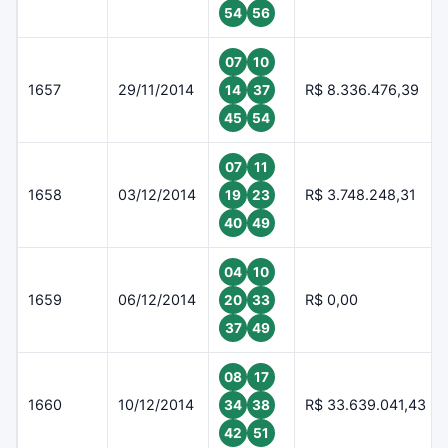
54
56
07
10
1657
29/11/2014
R$ 8.336.476,39
14
37
45
54
07
11
1658
03/12/2014
R$ 3.748.248,31
19
23
40
49
04
10
1659
06/12/2014
R$ 0,00
20
33
37
49
08
17
1660
10/12/2014
R$ 33.639.041,43
34
38
42
51