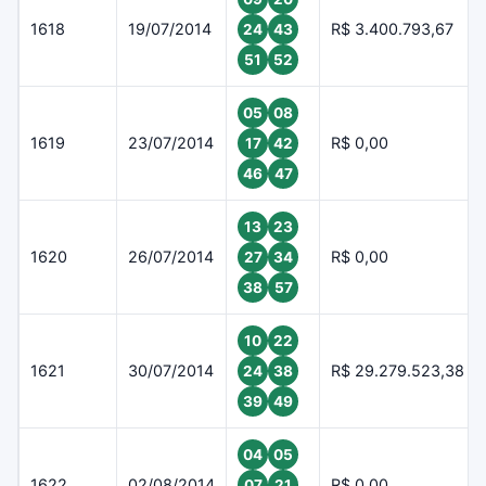
1618
19/07/2014
R$ 3.400.793,67
24
43
51
52
05
08
1619
23/07/2014
R$ 0,00
17
42
46
47
13
23
1620
26/07/2014
R$ 0,00
27
34
38
57
10
22
1621
30/07/2014
R$ 29.279.523,38
24
38
39
49
04
05
1622
02/08/2014
R$ 0,00
07
21