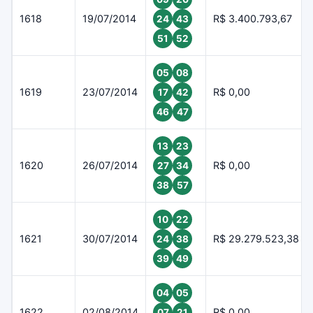
1618
19/07/2014
R$ 3.400.793,67
24
43
51
52
05
08
1619
23/07/2014
R$ 0,00
17
42
46
47
13
23
1620
26/07/2014
R$ 0,00
27
34
38
57
10
22
1621
30/07/2014
R$ 29.279.523,38
24
38
39
49
04
05
1622
02/08/2014
R$ 0,00
07
21