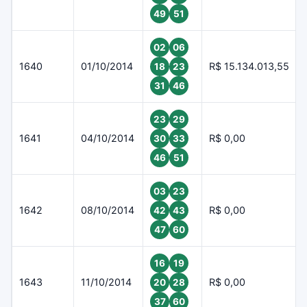
49
51
02
06
1640
01/10/2014
R$ 15.134.013,55
18
23
31
46
23
29
1641
04/10/2014
R$ 0,00
30
33
46
51
03
23
1642
08/10/2014
R$ 0,00
42
43
47
60
16
19
1643
11/10/2014
R$ 0,00
20
28
37
60