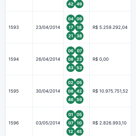
42
49
04
09
1593
23/04/2014
R$ 5.259.292,04
17
18
21
38
06
07
1594
26/04/2014
R$ 0,00
08
23
43
53
02
05
1595
30/04/2014
R$ 10.975.751,52
08
42
46
59
01
05
1596
03/05/2014
R$ 2.826.993,10
07
10
12
45