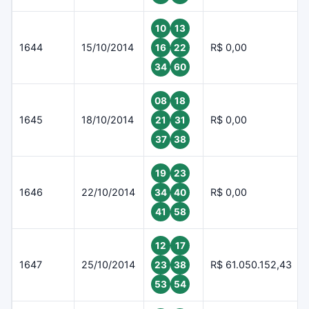
10
13
1644
15/10/2014
R$ 0,00
16
22
34
60
08
18
1645
18/10/2014
R$ 0,00
21
31
37
38
19
23
1646
22/10/2014
R$ 0,00
34
40
41
58
12
17
1647
25/10/2014
R$ 61.050.152,43
23
38
53
54