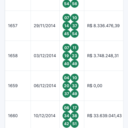
54
56
07
10
1657
29/11/2014
R$ 8.336.476,39
14
37
45
54
07
11
1658
03/12/2014
R$ 3.748.248,31
19
23
40
49
04
10
1659
06/12/2014
R$ 0,00
20
33
37
49
08
17
1660
10/12/2014
R$ 33.639.041,43
34
38
42
51