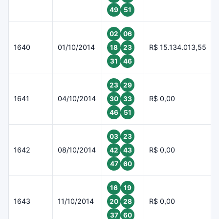
49
51
02
06
1640
01/10/2014
R$ 15.134.013,55
18
23
31
46
23
29
1641
04/10/2014
R$ 0,00
30
33
46
51
03
23
1642
08/10/2014
R$ 0,00
42
43
47
60
16
19
1643
11/10/2014
R$ 0,00
20
28
37
60