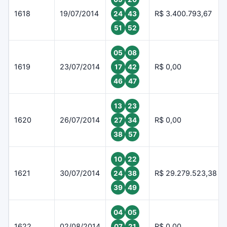
1618
19/07/2014
R$ 3.400.793,67
24
43
51
52
05
08
1619
23/07/2014
R$ 0,00
17
42
46
47
13
23
1620
26/07/2014
R$ 0,00
27
34
38
57
10
22
1621
30/07/2014
R$ 29.279.523,38
24
38
39
49
04
05
1622
02/08/2014
R$ 0,00
07
21