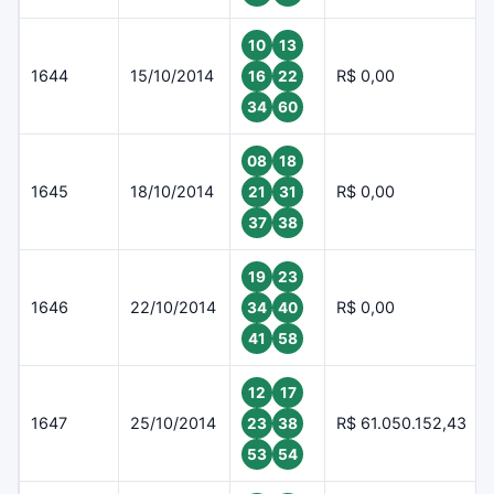
10
13
1644
15/10/2014
R$ 0,00
16
22
34
60
08
18
1645
18/10/2014
R$ 0,00
21
31
37
38
19
23
1646
22/10/2014
R$ 0,00
34
40
41
58
12
17
1647
25/10/2014
R$ 61.050.152,43
23
38
53
54