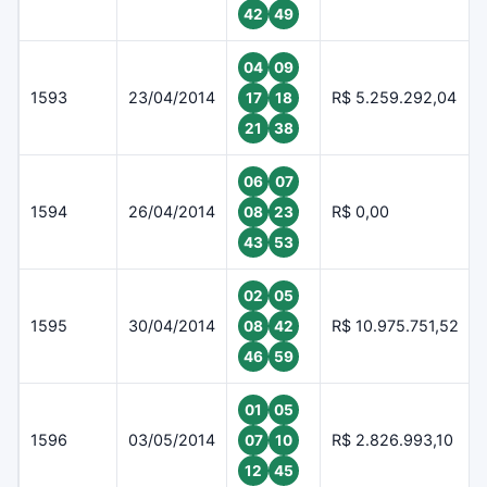
42
49
04
09
1593
23/04/2014
R$ 5.259.292,04
17
18
21
38
06
07
1594
26/04/2014
R$ 0,00
08
23
43
53
02
05
1595
30/04/2014
R$ 10.975.751,52
08
42
46
59
01
05
1596
03/05/2014
R$ 2.826.993,10
07
10
12
45