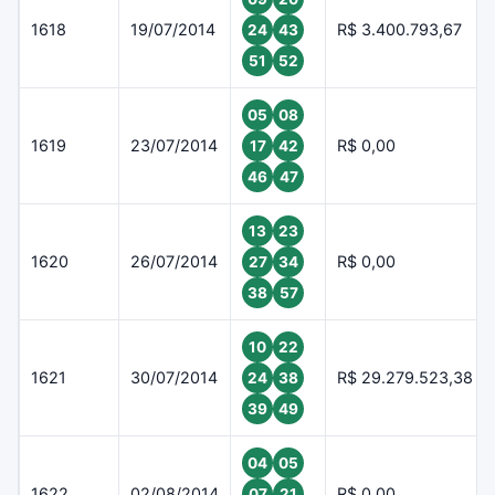
1618
19/07/2014
R$ 3.400.793,67
24
43
51
52
05
08
1619
23/07/2014
R$ 0,00
17
42
46
47
13
23
1620
26/07/2014
R$ 0,00
27
34
38
57
10
22
1621
30/07/2014
R$ 29.279.523,38
24
38
39
49
04
05
1622
02/08/2014
R$ 0,00
07
21