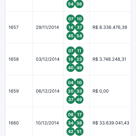
54
56
07
10
1657
29/11/2014
R$ 8.336.476,39
14
37
45
54
07
11
1658
03/12/2014
R$ 3.748.248,31
19
23
40
49
04
10
1659
06/12/2014
R$ 0,00
20
33
37
49
08
17
1660
10/12/2014
R$ 33.639.041,43
34
38
42
51