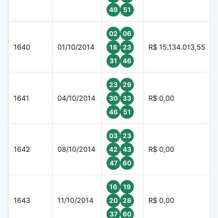
49
51
02
06
1640
01/10/2014
R$ 15.134.013,55
18
23
31
46
23
29
1641
04/10/2014
R$ 0,00
30
33
46
51
03
23
1642
08/10/2014
R$ 0,00
42
43
47
60
16
19
1643
11/10/2014
R$ 0,00
20
28
37
60