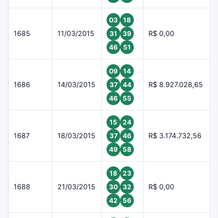
03
18
1685
11/03/2015
R$ 0,00
31
39
46
51
09
14
1686
14/03/2015
R$ 8.927.028,65
37
44
46
55
15
24
1687
18/03/2015
R$ 3.174.732,56
37
46
49
58
18
23
1688
21/03/2015
R$ 0,00
30
32
42
56