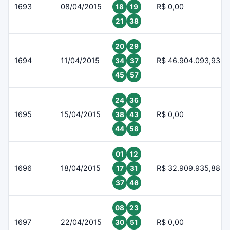
1693
08/04/2015
R$ 0,00
18
19
21
38
20
29
1694
11/04/2015
R$ 46.904.093,93
34
37
45
57
24
36
1695
15/04/2015
R$ 0,00
38
43
44
58
01
12
1696
18/04/2015
R$ 32.909.935,88
17
31
37
46
08
23
1697
22/04/2015
R$ 0,00
30
51