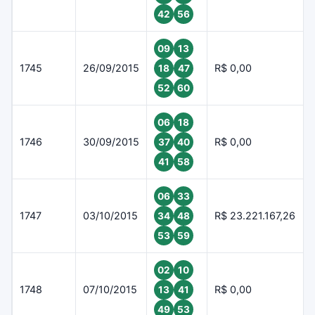
42
56
09
13
1745
26/09/2015
R$ 0,00
18
47
52
60
06
18
1746
30/09/2015
R$ 0,00
37
40
41
58
06
33
1747
03/10/2015
R$ 23.221.167,26
34
48
53
59
02
10
1748
07/10/2015
R$ 0,00
13
41
49
53