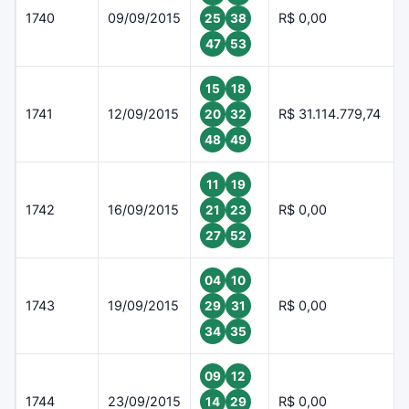
1740
09/09/2015
R$ 0,00
25
38
47
53
15
18
1741
12/09/2015
R$ 31.114.779,74
20
32
48
49
11
19
1742
16/09/2015
R$ 0,00
21
23
27
52
04
10
1743
19/09/2015
R$ 0,00
29
31
34
35
09
12
1744
23/09/2015
R$ 0,00
14
29