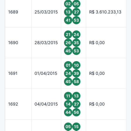
02
05
1689
25/03/2015
R$ 3.610.233,13
13
27
41
53
21
24
1690
28/03/2015
R$ 0,00
26
35
45
53
01
10
1691
01/04/2015
R$ 0,00
24
39
45
58
11
13
1692
04/04/2015
R$ 0,00
14
27
44
56
05
15