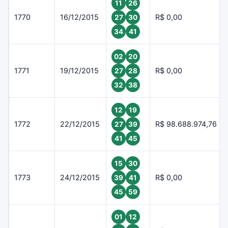
11
26
1770
16/12/2015
R$ 0,00
27
30
34
41
02
20
1771
19/12/2015
R$ 0,00
27
28
32
38
12
19
1772
22/12/2015
R$ 98.688.974,76
27
39
41
45
15
30
1773
24/12/2015
R$ 0,00
39
41
45
59
01
12