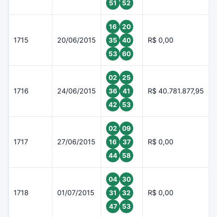
51
52
16
20
1715
20/06/2015
R$ 0,00
35
40
53
60
02
25
1716
24/06/2015
R$ 40.781.877,95
36
41
42
53
02
09
1717
27/06/2015
R$ 0,00
16
37
44
58
04
30
1718
01/07/2015
R$ 0,00
31
32
47
53