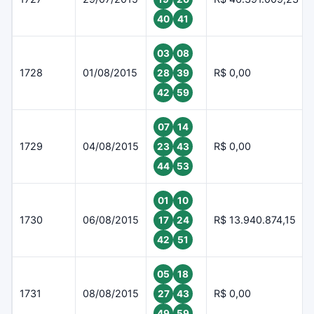
40
41
03
08
1728
01/08/2015
R$ 0,00
28
39
42
59
07
14
1729
04/08/2015
R$ 0,00
23
43
44
53
01
10
1730
06/08/2015
R$ 13.940.874,15
17
24
42
51
05
18
1731
08/08/2015
R$ 0,00
27
43
49
59