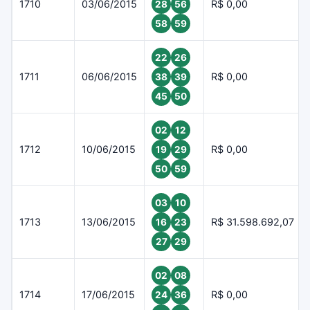
1710
03/06/2015
R$ 0,00
28
56
58
59
22
26
1711
06/06/2015
R$ 0,00
38
39
45
50
02
12
1712
10/06/2015
R$ 0,00
19
29
50
59
03
10
1713
13/06/2015
R$ 31.598.692,07
16
23
27
29
02
08
1714
17/06/2015
R$ 0,00
24
36