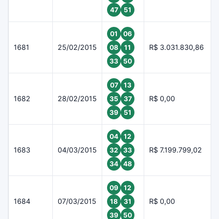
47
51
01
06
1681
25/02/2015
R$ 3.031.830,86
08
11
33
50
07
13
1682
28/02/2015
R$ 0,00
35
37
39
51
04
12
1683
04/03/2015
R$ 7.199.799,02
32
33
34
48
09
12
1684
07/03/2015
R$ 0,00
18
31
39
50