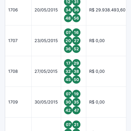
12
31
1706
20/05/2015
R$ 29.938.493,60
34
36
48
56
07
16
1707
23/05/2015
R$ 0,00
20
27
36
52
17
29
1708
27/05/2015
R$ 0,00
32
38
45
50
07
19
1709
30/05/2015
R$ 0,00
30
35
42
47
07
21