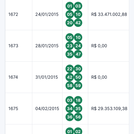
01
03
1672
24/01/2015
R$ 33.471.002,88
05
10
20
42
05
10
1673
28/01/2015
R$ 0,00
23
24
35
47
22
30
1674
31/01/2015
R$ 0,00
42
50
58
59
03
18
1675
04/02/2015
R$ 29.353.109,38
34
35
36
56
01
02