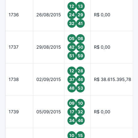
12
13
1736
26/08/2015
R$ 0,00
24
29
32
41
05
08
1737
29/08/2015
R$ 0,00
42
50
51
59
12
28
1738
02/09/2015
R$ 38.615.395,78
37
46
48
53
09
10
1739
05/09/2015
R$ 0,00
17
32
34
46
10
15