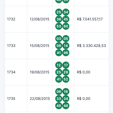
25
34
1732
12/08/2015
R$ 7.041.557,17
38
45
53
60
03
05
1733
15/08/2015
R$ 3.330.428,53
09
14
41
46
12
17
1734
19/08/2015
R$ 0,00
25
29
41
52
06
16
1735
22/08/2015
R$ 0,00
33
34
45
46