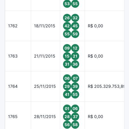
53
55
26
32
1762
18/11/2015
R$ 0,00
42
45
55
59
09
12
1763
21/11/2015
R$ 0,00
15
21
31
36
06
07
1764
25/11/2015
R$ 205.329.753,89
29
39
41
55
01
06
1765
28/11/2015
R$ 0,00
28
37
56
58