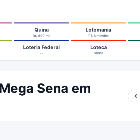
Quina
Lotomania
R$ 600 mil
R$ 8 milhões
Loteria Federal
Loteca
--
08/08
 Mega Sena em
←