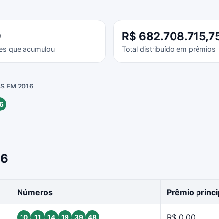
9
R$ 682.708.715,7
es que acumulou
Total distribuído em prêmios
S EM 2016
6
16
Números
Prêmio princi
R$ 0,00
10
11
14
19
39
48