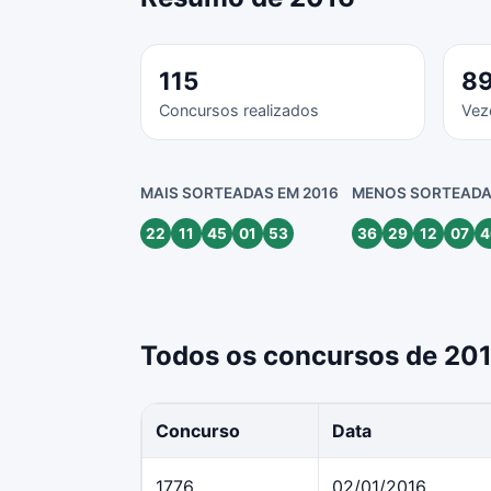
115
8
Concursos realizados
Vez
MAIS SORTEADAS EM 2016
MENOS SORTEADA
22
11
45
01
53
36
29
12
07
4
Todos os concursos de 20
Concurso
Data
1776
02/01/2016