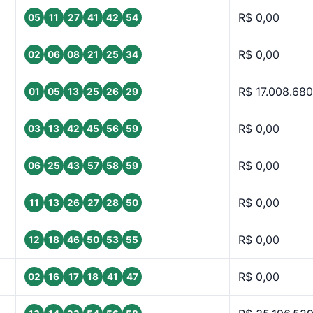
R$ 0,00
05
11
27
41
42
54
R$ 0,00
02
06
08
21
25
34
R$ 17.008.680
01
05
13
25
26
29
R$ 0,00
03
13
42
45
56
59
R$ 0,00
06
25
43
57
58
59
R$ 0,00
11
13
26
27
28
50
R$ 0,00
12
18
46
50
53
55
R$ 0,00
02
16
17
18
41
47