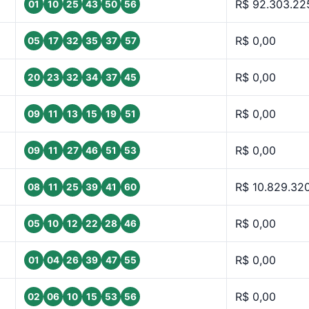
R$ 92.303.22
01
10
25
43
50
56
R$ 0,00
05
17
32
35
37
57
R$ 0,00
20
23
32
34
37
45
R$ 0,00
09
11
13
15
19
51
R$ 0,00
09
11
27
46
51
53
R$ 10.829.320
08
11
25
39
41
60
R$ 0,00
05
10
12
22
28
46
R$ 0,00
01
04
26
39
47
55
R$ 0,00
02
06
10
15
53
56