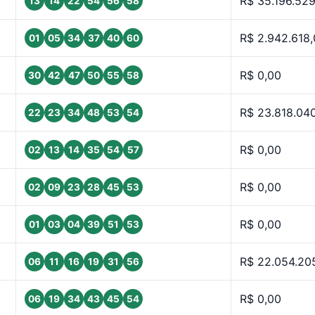
R$ 35.196.52
13
14
22
54
56
58
R$ 2.942.618
01
05
34
37
40
60
R$ 0,00
30
42
47
50
55
58
R$ 23.818.04
22
23
34
48
53
54
R$ 0,00
02
13
14
35
54
57
R$ 0,00
02
09
23
28
45
53
R$ 0,00
01
03
04
39
51
53
R$ 22.054.20
06
11
16
19
31
56
R$ 0,00
06
19
34
43
45
54