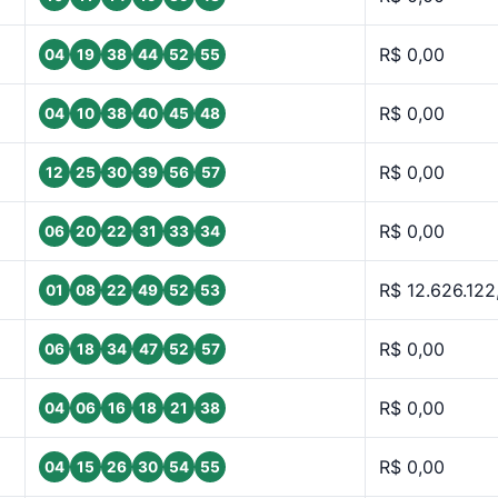
R$ 0,00
04
19
38
44
52
55
R$ 0,00
04
10
38
40
45
48
R$ 0,00
12
25
30
39
56
57
R$ 0,00
06
20
22
31
33
34
R$ 12.626.122
01
08
22
49
52
53
R$ 0,00
06
18
34
47
52
57
R$ 0,00
04
06
16
18
21
38
R$ 0,00
04
15
26
30
54
55