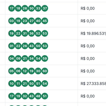
R$ 0,00
17
18
26
30
33
37
R$ 0,00
03
19
23
27
40
45
R$ 19.896.531
19
22
31
36
52
53
R$ 0,00
01
22
26
43
50
53
R$ 0,00
04
09
21
34
54
59
R$ 0,00
05
06
12
19
30
60
R$ 27.333.85
10
11
21
50
51
54
R$ 0,00
17
19
32
43
48
51