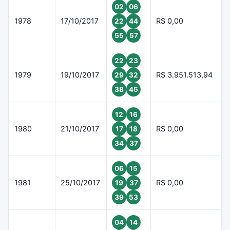
02
06
1978
17/10/2017
R$ 0,00
22
44
55
57
22
23
1979
19/10/2017
R$ 3.951.513,94
29
32
38
45
12
16
1980
21/10/2017
R$ 0,00
17
18
34
37
06
15
1981
25/10/2017
R$ 0,00
19
37
39
53
04
14