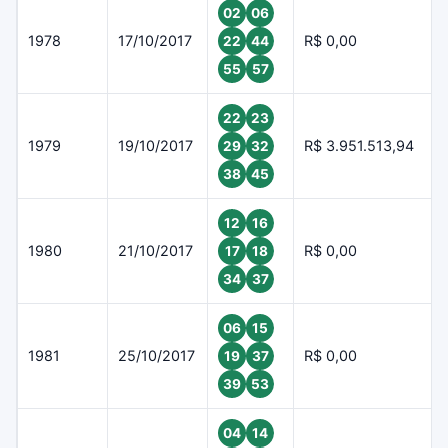
02
06
1978
17/10/2017
R$ 0,00
22
44
55
57
22
23
1979
19/10/2017
R$ 3.951.513,94
29
32
38
45
12
16
1980
21/10/2017
R$ 0,00
17
18
34
37
06
15
1981
25/10/2017
R$ 0,00
19
37
39
53
04
14