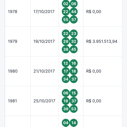
02
06
1978
17/10/2017
R$ 0,00
22
44
55
57
22
23
1979
19/10/2017
R$ 3.951.513,94
29
32
38
45
12
16
1980
21/10/2017
R$ 0,00
17
18
34
37
06
15
1981
25/10/2017
R$ 0,00
19
37
39
53
04
14