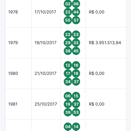
02
06
1978
17/10/2017
R$ 0,00
22
44
55
57
22
23
1979
19/10/2017
R$ 3.951.513,94
29
32
38
45
12
16
1980
21/10/2017
R$ 0,00
17
18
34
37
06
15
1981
25/10/2017
R$ 0,00
19
37
39
53
04
14