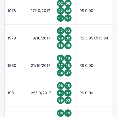
02
06
1978
17/10/2017
R$ 0,00
22
44
55
57
22
23
1979
19/10/2017
R$ 3.951.513,94
29
32
38
45
12
16
1980
21/10/2017
R$ 0,00
17
18
34
37
06
15
1981
25/10/2017
R$ 0,00
19
37
39
53
04
14