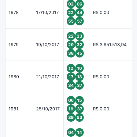
02
06
1978
17/10/2017
R$ 0,00
22
44
55
57
22
23
1979
19/10/2017
R$ 3.951.513,94
29
32
38
45
12
16
1980
21/10/2017
R$ 0,00
17
18
34
37
06
15
1981
25/10/2017
R$ 0,00
19
37
39
53
04
14