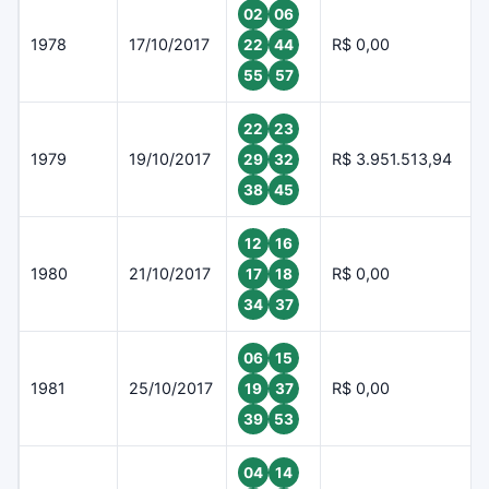
02
06
1978
17/10/2017
R$ 0,00
22
44
55
57
22
23
1979
19/10/2017
R$ 3.951.513,94
29
32
38
45
12
16
1980
21/10/2017
R$ 0,00
17
18
34
37
06
15
1981
25/10/2017
R$ 0,00
19
37
39
53
04
14