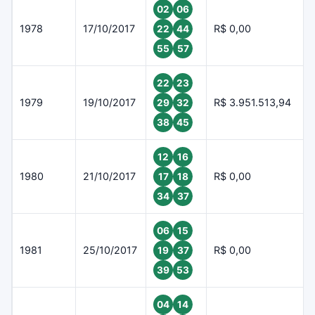
02
06
1978
17/10/2017
R$ 0,00
22
44
55
57
22
23
1979
19/10/2017
R$ 3.951.513,94
29
32
38
45
12
16
1980
21/10/2017
R$ 0,00
17
18
34
37
06
15
1981
25/10/2017
R$ 0,00
19
37
39
53
04
14