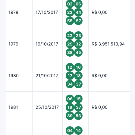
02
06
1978
17/10/2017
R$ 0,00
22
44
55
57
22
23
1979
19/10/2017
R$ 3.951.513,94
29
32
38
45
12
16
1980
21/10/2017
R$ 0,00
17
18
34
37
06
15
1981
25/10/2017
R$ 0,00
19
37
39
53
04
14