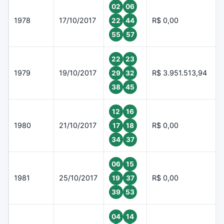
02
06
1978
17/10/2017
R$ 0,00
22
44
55
57
22
23
1979
19/10/2017
R$ 3.951.513,94
29
32
38
45
12
16
1980
21/10/2017
R$ 0,00
17
18
34
37
06
15
1981
25/10/2017
R$ 0,00
19
37
39
53
04
14