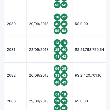
55
58
10
22
2080
20/09/2018
R$ 0,00
40
46
55
58
13
18
2081
22/09/2018
R$ 21.763.750,54
35
40
41
42
06
25
2082
26/09/2018
R$ 2.420.701,10
33
42
48
49
01
18
2083
29/09/2018
R$ 0,00
19
33
56
60