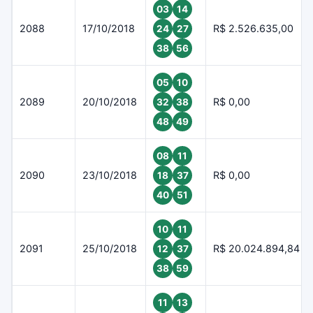
03
14
2088
17/10/2018
R$ 2.526.635,00
24
27
38
56
05
10
2089
20/10/2018
R$ 0,00
32
38
48
49
08
11
2090
23/10/2018
R$ 0,00
18
37
40
51
10
11
2091
25/10/2018
R$ 20.024.894,84
12
37
38
59
11
13