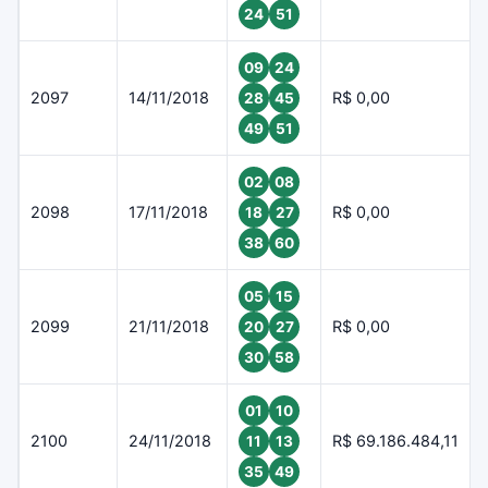
24
51
09
24
2097
14/11/2018
R$ 0,00
28
45
49
51
02
08
2098
17/11/2018
R$ 0,00
18
27
38
60
05
15
2099
21/11/2018
R$ 0,00
20
27
30
58
01
10
2100
24/11/2018
R$ 69.186.484,11
11
13
35
49