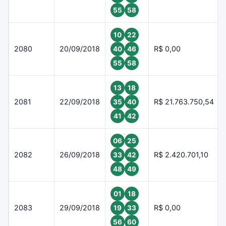
55
58
10
22
2080
20/09/2018
R$ 0,00
40
46
55
58
13
18
2081
22/09/2018
R$ 21.763.750,54
35
40
41
42
06
25
2082
26/09/2018
R$ 2.420.701,10
33
42
48
49
01
18
2083
29/09/2018
R$ 0,00
19
33
56
60