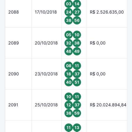
03
14
2088
17/10/2018
R$ 2.526.635,00
24
27
38
56
05
10
2089
20/10/2018
R$ 0,00
32
38
48
49
08
11
2090
23/10/2018
R$ 0,00
18
37
40
51
10
11
2091
25/10/2018
R$ 20.024.894,84
12
37
38
59
11
13