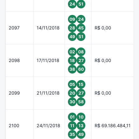
24
51
09
24
2097
14/11/2018
R$ 0,00
28
45
49
51
02
08
2098
17/11/2018
R$ 0,00
18
27
38
60
05
15
2099
21/11/2018
R$ 0,00
20
27
30
58
01
10
2100
24/11/2018
R$ 69.186.484,11
11
13
35
49