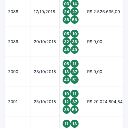
03
14
2088
17/10/2018
R$ 2.526.635,00
24
27
38
56
05
10
2089
20/10/2018
R$ 0,00
32
38
48
49
08
11
2090
23/10/2018
R$ 0,00
18
37
40
51
10
11
2091
25/10/2018
R$ 20.024.894,84
12
37
38
59
11
13