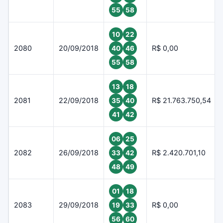
55
58
10
22
2080
20/09/2018
R$ 0,00
40
46
55
58
13
18
2081
22/09/2018
R$ 21.763.750,54
35
40
41
42
06
25
2082
26/09/2018
R$ 2.420.701,10
33
42
48
49
01
18
2083
29/09/2018
R$ 0,00
19
33
56
60