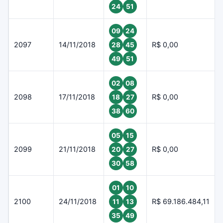
24
51
09
24
2097
14/11/2018
R$ 0,00
28
45
49
51
02
08
2098
17/11/2018
R$ 0,00
18
27
38
60
05
15
2099
21/11/2018
R$ 0,00
20
27
30
58
01
10
2100
24/11/2018
R$ 69.186.484,11
11
13
35
49