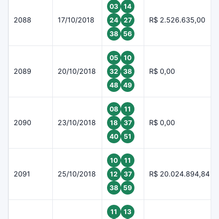
03
14
2088
17/10/2018
R$ 2.526.635,00
24
27
38
56
05
10
2089
20/10/2018
R$ 0,00
32
38
48
49
08
11
2090
23/10/2018
R$ 0,00
18
37
40
51
10
11
2091
25/10/2018
R$ 20.024.894,84
12
37
38
59
11
13