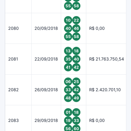
55
58
10
22
2080
20/09/2018
R$ 0,00
40
46
55
58
13
18
2081
22/09/2018
R$ 21.763.750,54
35
40
41
42
06
25
2082
26/09/2018
R$ 2.420.701,10
33
42
48
49
01
18
2083
29/09/2018
R$ 0,00
19
33
56
60