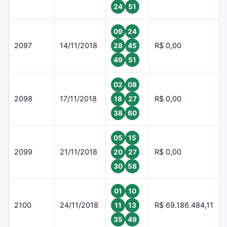
24
51
09
24
2097
14/11/2018
R$ 0,00
28
45
49
51
02
08
2098
17/11/2018
R$ 0,00
18
27
38
60
05
15
2099
21/11/2018
R$ 0,00
20
27
30
58
01
10
2100
24/11/2018
R$ 69.186.484,11
11
13
35
49