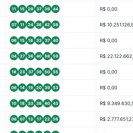
R$ 0,00
11
15
29
37
39
44
R$ 10.251.126,
07
11
24
36
42
58
R$ 0,00
06
15
18
33
37
40
R$ 22.122.662
04
27
38
40
58
59
R$ 0,00
18
23
37
39
50
55
R$ 0,00
06
14
19
20
39
53
R$ 9.349.630,
10
18
33
38
40
43
R$ 2.777.651,2
06
07
13
17
22
56