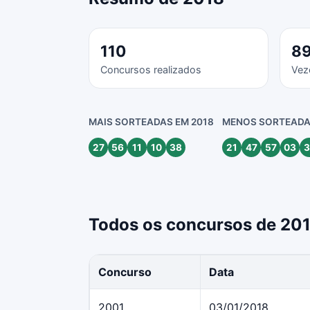
110
8
Concursos realizados
Vez
MAIS SORTEADAS EM 2018
MENOS SORTEADA
27
56
11
10
38
21
47
57
03
3
Todos os concursos de 20
Concurso
Data
2001
03/01/2018