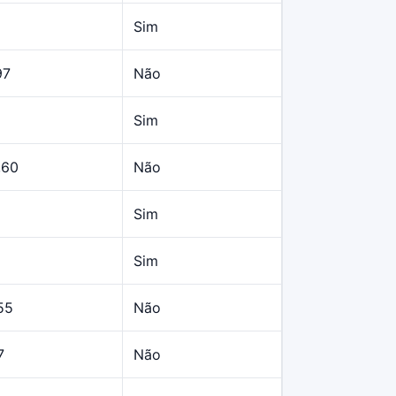
Sim
97
Não
Sim
,60
Não
Sim
Sim
55
Não
7
Não