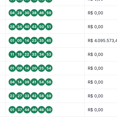
R$ 0,00
04
28
30
38
46
59
R$ 0,00
28
34
40
43
50
51
R$ 4.095.573,
01
05
14
23
35
45
R$ 0,00
11
19
22
33
34
53
R$ 0,00
01
09
14
20
25
54
R$ 0,00
04
14
39
41
54
58
R$ 0,00
22
27
33
42
58
59
R$ 0,00
01
37
44
46
48
50