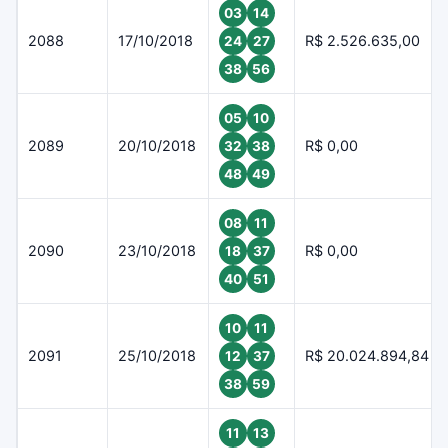
03
14
2088
17/10/2018
R$ 2.526.635,00
24
27
38
56
05
10
2089
20/10/2018
R$ 0,00
32
38
48
49
08
11
2090
23/10/2018
R$ 0,00
18
37
40
51
10
11
2091
25/10/2018
R$ 20.024.894,84
12
37
38
59
11
13