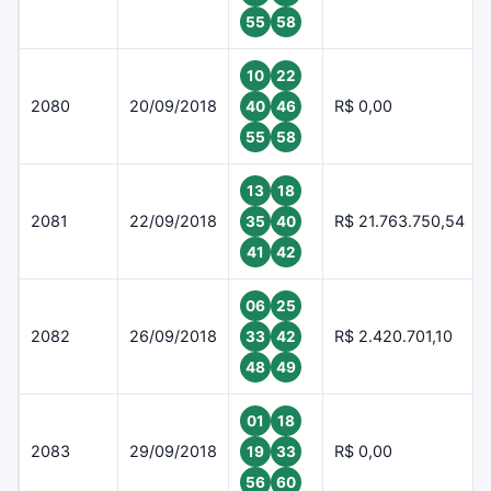
55
58
10
22
2080
20/09/2018
R$ 0,00
40
46
55
58
13
18
2081
22/09/2018
R$ 21.763.750,54
35
40
41
42
06
25
2082
26/09/2018
R$ 2.420.701,10
33
42
48
49
01
18
2083
29/09/2018
R$ 0,00
19
33
56
60