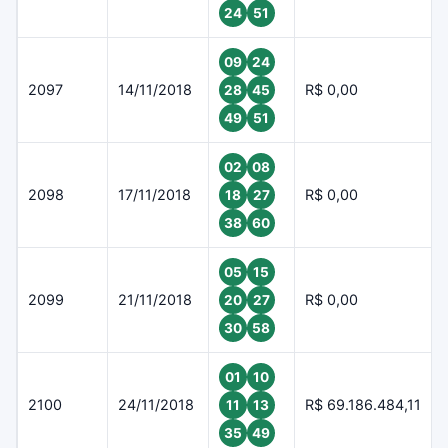
24
51
09
24
2097
14/11/2018
R$ 0,00
28
45
49
51
02
08
2098
17/11/2018
R$ 0,00
18
27
38
60
05
15
2099
21/11/2018
R$ 0,00
20
27
30
58
01
10
2100
24/11/2018
R$ 69.186.484,11
11
13
35
49