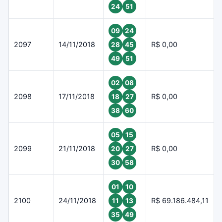
24
51
09
24
2097
14/11/2018
R$ 0,00
28
45
49
51
02
08
2098
17/11/2018
R$ 0,00
18
27
38
60
05
15
2099
21/11/2018
R$ 0,00
20
27
30
58
01
10
2100
24/11/2018
R$ 69.186.484,11
11
13
35
49