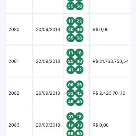
55
58
10
22
2080
20/09/2018
R$ 0,00
40
46
55
58
13
18
2081
22/09/2018
R$ 21.763.750,54
35
40
41
42
06
25
2082
26/09/2018
R$ 2.420.701,10
33
42
48
49
01
18
2083
29/09/2018
R$ 0,00
19
33
56
60