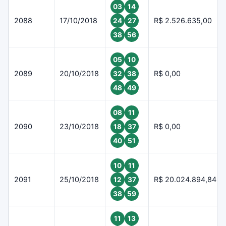
03
14
2088
17/10/2018
R$ 2.526.635,00
24
27
38
56
05
10
2089
20/10/2018
R$ 0,00
32
38
48
49
08
11
2090
23/10/2018
R$ 0,00
18
37
40
51
10
11
2091
25/10/2018
R$ 20.024.894,84
12
37
38
59
11
13