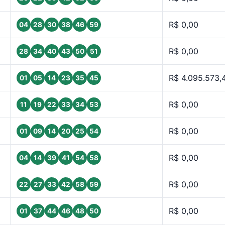
R$ 0,00
04
28
30
38
46
59
R$ 0,00
28
34
40
43
50
51
R$ 4.095.573,
01
05
14
23
35
45
R$ 0,00
11
19
22
33
34
53
R$ 0,00
01
09
14
20
25
54
R$ 0,00
04
14
39
41
54
58
R$ 0,00
22
27
33
42
58
59
R$ 0,00
01
37
44
46
48
50