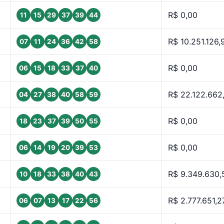
R$ 0,00
11
15
29
37
39
44
R$ 10.251.126,
07
11
24
36
42
58
R$ 0,00
06
15
18
33
37
40
R$ 22.122.662
04
27
38
40
58
59
R$ 0,00
18
23
37
39
50
55
R$ 0,00
06
14
19
20
39
53
R$ 9.349.630,
10
18
33
38
40
43
R$ 2.777.651,2
06
07
13
17
22
56