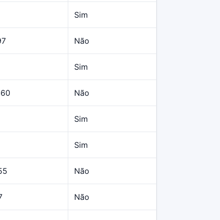
Sim
97
Não
Sim
,60
Não
Sim
Sim
55
Não
7
Não