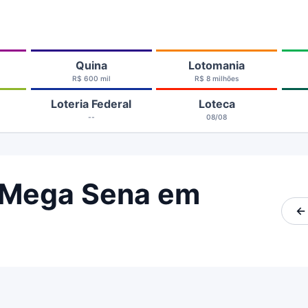
Quina
Lotomania
R$ 600 mil
R$ 8 milhões
Loteria Federal
Loteca
--
08/08
 Mega Sena em
←