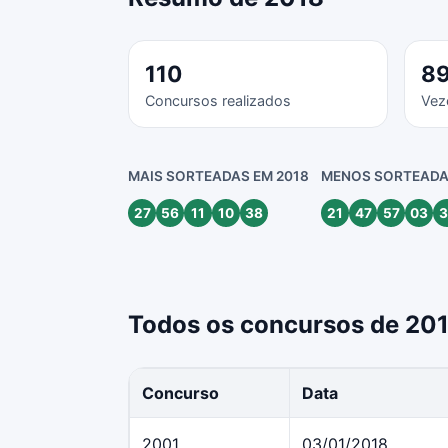
110
8
Concursos realizados
Vez
MAIS SORTEADAS EM 2018
MENOS SORTEADA
27
56
11
10
38
21
47
57
03
3
Todos os concursos de 20
Concurso
Data
2001
03/01/2018