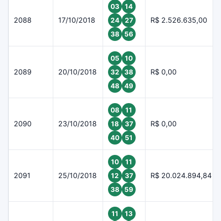
03
14
2088
17/10/2018
R$ 2.526.635,00
24
27
38
56
05
10
2089
20/10/2018
R$ 0,00
32
38
48
49
08
11
2090
23/10/2018
R$ 0,00
18
37
40
51
10
11
2091
25/10/2018
R$ 20.024.894,84
12
37
38
59
11
13