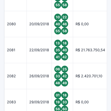
55
58
10
22
2080
20/09/2018
R$ 0,00
40
46
55
58
13
18
2081
22/09/2018
R$ 21.763.750,54
35
40
41
42
06
25
2082
26/09/2018
R$ 2.420.701,10
33
42
48
49
01
18
2083
29/09/2018
R$ 0,00
19
33
56
60