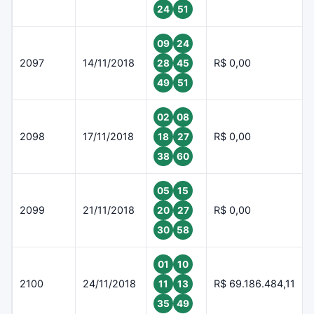
24
51
09
24
2097
14/11/2018
R$ 0,00
28
45
49
51
02
08
2098
17/11/2018
R$ 0,00
18
27
38
60
05
15
2099
21/11/2018
R$ 0,00
20
27
30
58
01
10
2100
24/11/2018
R$ 69.186.484,11
11
13
35
49